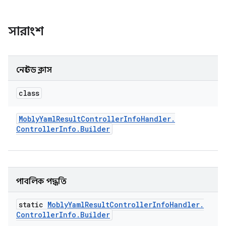
সারাংশ
নেস্টেড ক্লাস
class
Mobly
Yaml
Result
Controller
Info
Handler
.
Controller
Info
.
Builder
পাবলিক পদ্ধতি
static
Mobly
Yaml
Result
Controller
Info
Handler
.
Controller
Info
.
Builder