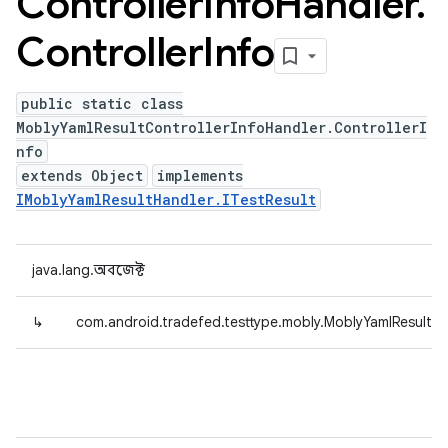
Controller
Info
Handler
.
Controller
Info
public static class
MoblyYamlResultControllerInfoHandler.ControllerI
nfo
extends Object
implements
IMoblyYamlResultHandler.ITestResult
java.lang.অবজেক্ট
↳
com.android.tradefed.testtype.mobly.MoblyYamlResultCon