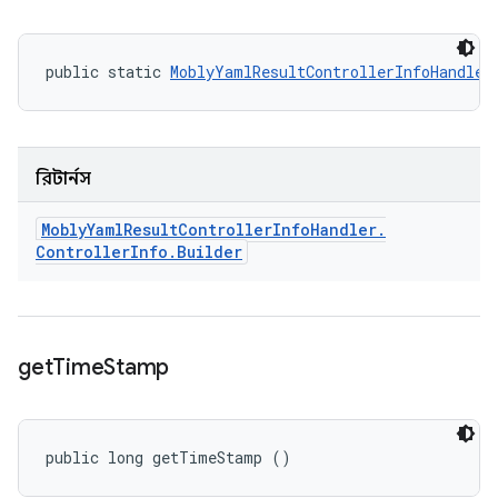
public static 
MoblyYamlResultControllerInfoHandler
রিটার্নস
Mobly
Yaml
Result
Controller
Info
Handler
.
Controller
Info
.
Builder
get
Time
Stamp
public long getTimeStamp ()