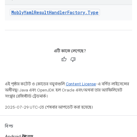
Mobly
Yaml
Result
Handler
Factory
.
Type
এটি কাজে লেগেছে?
এই পৃষ্ঠার কন্টেন্ট ও কোডের নমুনাগুলি
Content License
-এ বর্ণিত লাইসেন্সের
অধীনস্থ। Java এবং OpenJDK হল Oracle এবং/অথবা তার অ্যাফিলিয়েট
সংস্থার রেজিস্টার্ড ট্রেডমার্ক।
2025-07-29 UTC-তে শেষবার আপডেট করা হয়েছে।
বিল্ড
Android স্টোরেজ