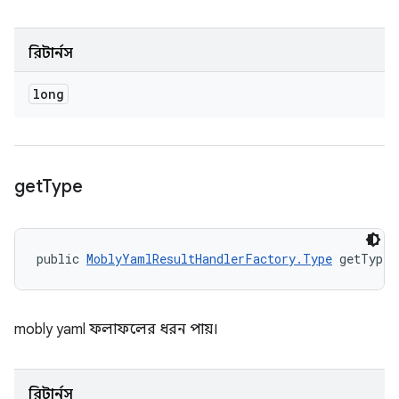
রিটার্নস
long
get
Type
public 
MoblyYamlResultHandlerFactory.Type
 getType 
mobly yaml ফলাফলের ধরন পায়।
রিটার্নস