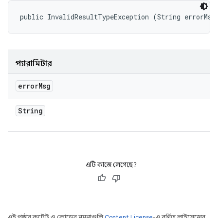
public InvalidResultTypeException (String errorMsg
প্যারামিটার
error
Msg
String
এটি কাজে লেগেছে?
এই পৃষ্ঠার কন্টেন্ট ও কোডের নমুনাগুলি
Content License
-এ বর্ণিত লাইসেন্সের