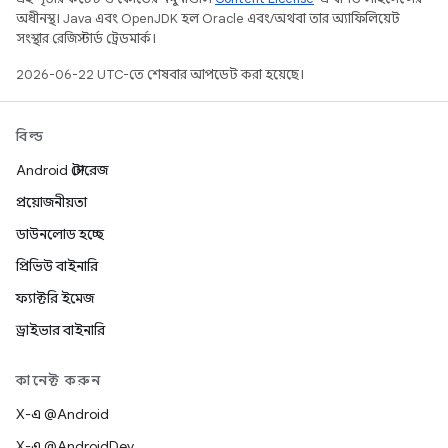
অধীনস্থ। Java এবং OpenJDK হল Oracle এবং/অথবা তার অ্যাফিলিয়েট
সংস্থার রেজিস্টার্ড ট্রেডমার্ক।
2026-06-22 UTC-তে শেষবার আপডেট করা হয়েছে।
বিল্ড
Android স্টোরেজ
প্রয়োজনীয়তা
ডাউনলোড হচ্ছে
প্রিভিউ বাইনারি
ফ্যাক্টরি ইমেজ
ড্রাইভার বাইনারি
কানেক্ট করুন
X-এ @Android
X-এ @AndroidDev