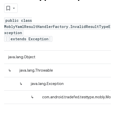
public class
MoblyYamlResultHandlerFactory.InvalidResultTypeE
xception
extends Exception
java.lang.Object
↳
java.lang.Throwable
↳
java.lang.Exception
↳
com.android.tradefed.testtype.mobly.Mobl