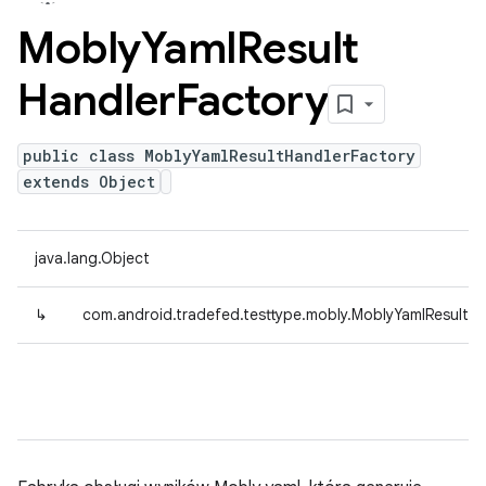
Mobly
Yaml
Result
Handler
Factory
public class MoblyYamlResultHandlerFactory
extends Object
java.lang.Object
↳
com.android.tradefed.testtype.mobly.MoblyYamlResultHa