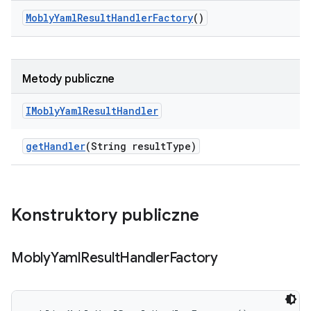
Mobly
Yaml
Result
Handler
Factory
()
Metody publiczne
IMobly
Yaml
Result
Handler
get
Handler
(String result
Type)
Konstruktory publiczne
Mobly
Yaml
Result
Handler
Factory