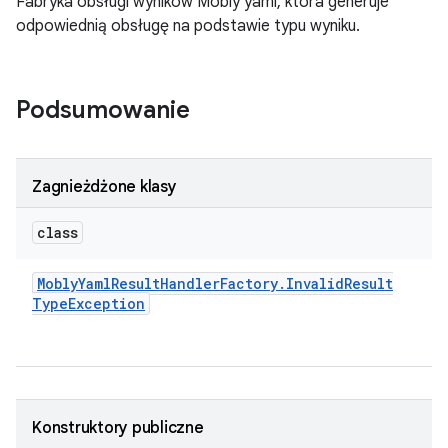
Fabryka obsługi wyników Mobly yaml, która generuje
odpowiednią obsługę na podstawie typu wyniku.
Podsumowanie
Zagnieżdżone klasy
class
Mobly
Yaml
Result
Handler
Factory
.
Invalid
Result
Type
Exception
Konstruktory publiczne