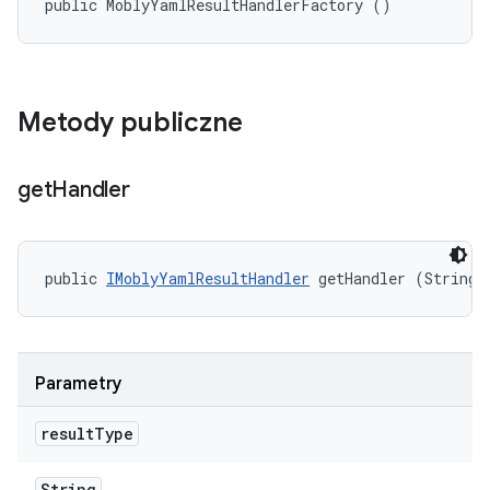
public MoblyYamlResultHandlerFactory ()
Metody publiczne
get
Handler
public 
IMoblyYamlResultHandler
 getHandler (String 
Parametry
result
Type
String