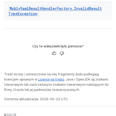
Mobly
Yaml
Result
Handler
Factory
.
Invalid
Result
Type
Exception
Czy te wskazówki były pomocne?
Treść strony i umieszczone na niej fragmenty kodu podlegają
licencjom opisanym w
Licencji na treści
. Java i OpenJDK są znakami
towarowymi lub zastrzeżonymi znakami towarowymi należącymi do
firmy Oracle lub jej podmiotów stowarzyszonych.
Ostatnia aktualizacja: 2026-06-22 UTC.
BUILD