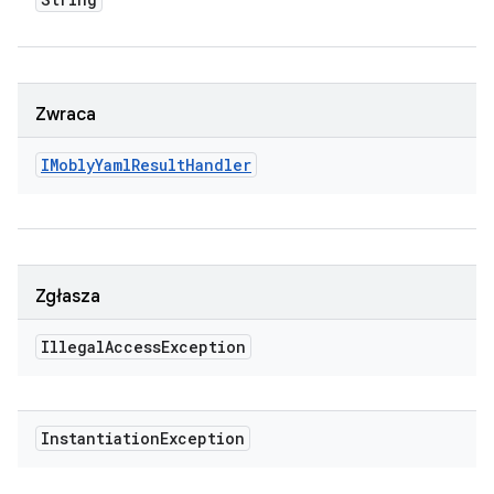
Zwraca
IMobly
Yaml
Result
Handler
Zgłasza
Illegal
Access
Exception
Instantiation
Exception