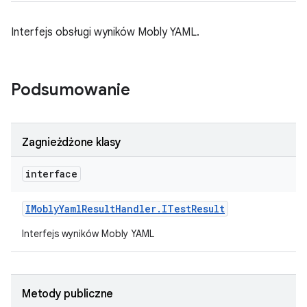
Interfejs obsługi wyników Mobly YAML.
Podsumowanie
Zagnieżdżone klasy
interface
IMobly
Yaml
Result
Handler
.
ITest
Result
Interfejs wyników Mobly YAML
Metody publiczne