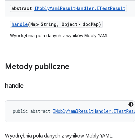
abstract
IMobly
Yaml
Result
Handler
.
ITest
Result
handle
(Map<String
,
Object> doc
Map)
Wyodrębnia pola danych z wyników Mobly YAML.
Metody publiczne
handle
public abstract 
IMoblyYamlResultHandler.ITestResul
Wyodrębnia pola danych z wyników Mobly YAML.