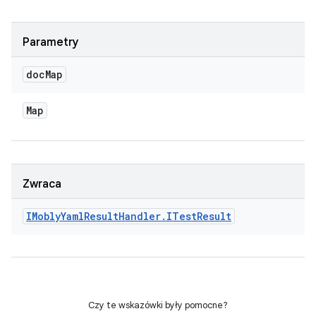
Parametry
doc
Map
Map
Zwraca
IMobly
Yaml
Result
Handler
.
ITest
Result
Czy te wskazówki były pomocne?