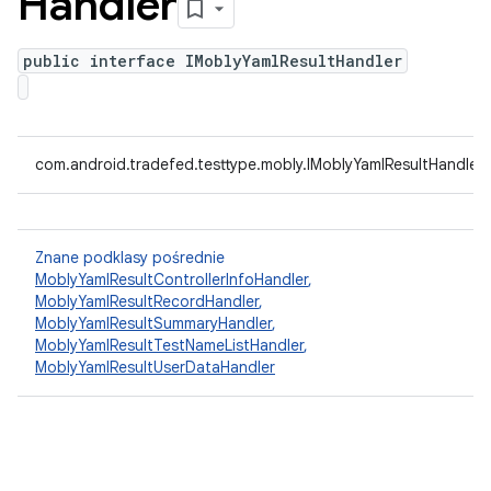
Handler
public interface IMoblyYamlResultHandler
com.android.tradefed.testtype.mobly.IMoblyYamlResultHandler
Znane podklasy pośrednie
MoblyYamlResultControllerInfoHandler
,
MoblyYamlResultRecordHandler
,
MoblyYamlResultSummaryHandler
,
MoblyYamlResultTestNameListHandler
,
MoblyYamlResultUserDataHandler