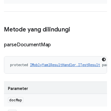
Metode yang dilindungi
parse
Document
Map
protected 
IMoblyYamlResultHandler.ITestResult
 pars
Parameter
doc
Map