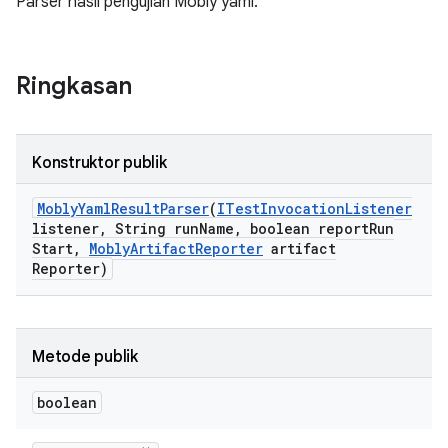
Parser hasil pengujian Mobly yaml.
Ringkasan
Konstruktor publik
Mobly
Yaml
Result
Parser
(
ITest
Invocation
Listener
listener
,
String run
Name
,
boolean report
Run
Start
,
Mobly
Artifact
Reporter
artifact
Reporter)
Metode publik
boolean