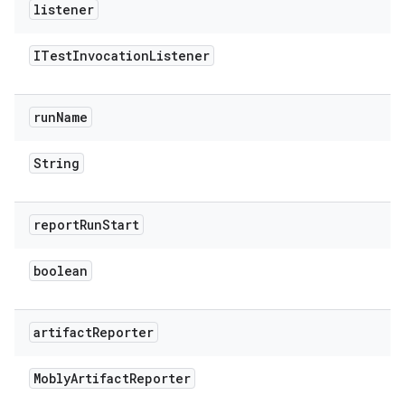
listener
ITest
Invocation
Listener
run
Name
String
report
Run
Start
boolean
artifact
Reporter
Mobly
Artifact
Reporter