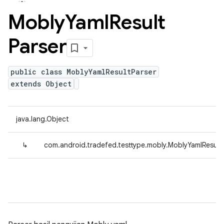
Mobly
Yaml
Result
Parser
public class MoblyYamlResultParser
extends Object
java.lang.Object
↳
com.android.tradefed.testtype.mobly.MoblyYamlResult