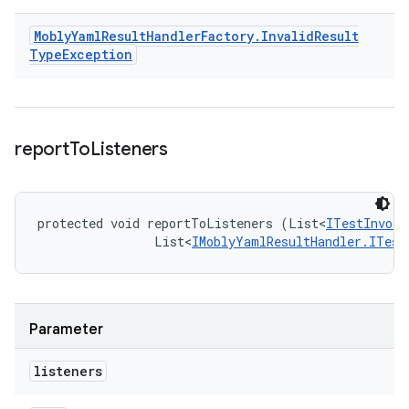
Mobly
Yaml
Result
Handler
Factory
.
Invalid
Result
Type
Exception
report
To
Listeners
protected void reportToListeners (List<
ITestInvoca
                List<
IMoblyYamlResultHandler.ITest
Parameter
listeners