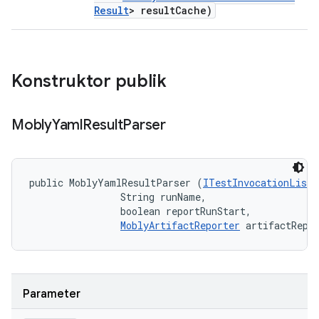
Result
> result
Cache)
Konstruktor publik
Mobly
Yaml
Result
Parser
public MoblyYamlResultParser (
ITestInvocationListe
                String runName, 

                boolean reportRunStart, 

MoblyArtifactReporter
 artifactRepo
Parameter