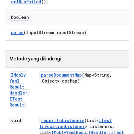
get
Run
Failed
()
boolean
parse
(Input
Stream input
Stream)
Metode yang dilindungi
IMobly
parse
Document
Map
(Map<String
,
Yaml
Object> doc
Map)
Result
Handler
.
ITest
Result
void
report
To
Listeners
(List<
ITest
Invocation
Listener
> listeners
,
List<
IMobly
Yaml
Result
Handler
.
ITest