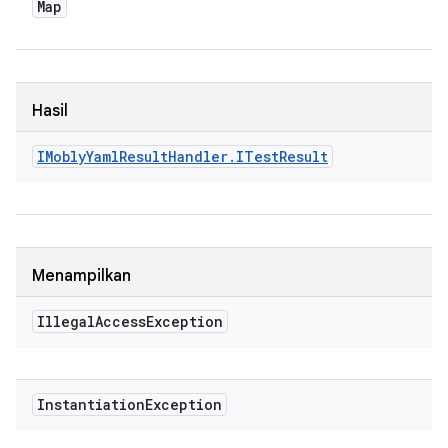
Map
Hasil
IMobly
Yaml
Result
Handler
.
ITest
Result
Menampilkan
Illegal
Access
Exception
Instantiation
Exception