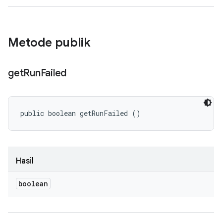
Metode publik
get
Run
Failed
public boolean getRunFailed ()
Hasil
boolean