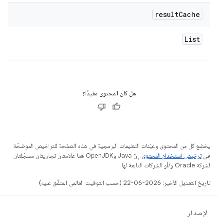
result
Cache
List
هل كان المحتوى مفيدًا؟
يخضع كل من المحتوى وعيّنات التعليمات البرمجية في هذه الصفحة للتراخيص الموضحّة
في
ترخيص استخدام المحتوى
. إنّ Java وOpenJDK هما علامتان تجاريتان مسجَّلتان
لشركة Oracle و/أو الشركات التابعة لها.
تاريخ التعديل الأخير: 2026-06-22 (حسب التوقيت العالمي المتفَّق عليه)
الإصدار