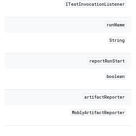
ITest
Invocation
Listener
run
Name
String
report
Run
Start
boolean
artifact
Reporter
Mobly
Artifact
Reporter