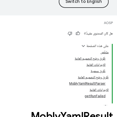
AOSP
هل كان المحتوى مفيدًا؟
على هذه الصفحة
ملخّص
طُرق وضع التصميم العامة
الإجراءات العامة
طُرق محمية
طُرق وضع التصميم العامة
MoblyYamlResultParser
الإجراءات العامة
getRunFailed
Mobly
Yaml
Result