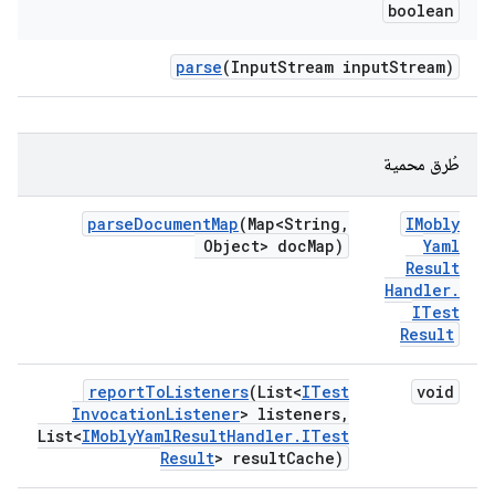
boolean
parse
(Input
Stream input
Stream)
طُرق محمية
parse
Document
Map
(Map<String
,
IMobly
Object> doc
Map)
Yaml
Result
Handler
.
ITest
Result
report
To
Listeners
(List<
ITest
void
Invocation
Listener
> listeners
,
List<
IMobly
Yaml
Result
Handler
.
ITest
Result
> result
Cache)