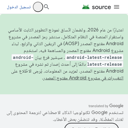
تسجيل الدخول
اعتبارًا من عام 2026، ولضمان اتّساق نموذج التطوير الثابت الأساسي
واستقرار المنصة في النظام المتكامل، سننشر رمز المصدر في مشروع
Android مفتوح المصدر (AOSP) في الربعَين الثاني والرابع. لبناء
مشروع Android مفتوح المصدر والمساهمة فيه، استخدِم
android-latest-release
. سيشير فرع بيان
android-
latest-release
دائمًا إلى أحدث إصدار تم نشره في مشروع
Android مفتوح المصدر. لمزيد من المعلومات، يُرجى الاطّلاع على
التغييرات في مشروع Android مفتوح المصدر
.
تستخدم Google تكنولوجيا الذكاء الاصطناعي لترجمة المحتوى إلى
لغتك المفضّلة، وقد تتضمّن بعض الأخطاء.