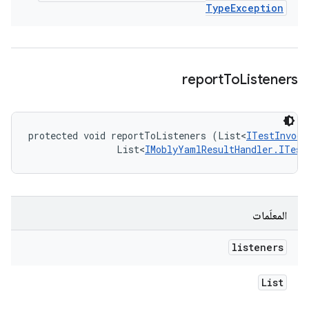
Type
Exception
report
To
Listeners
protected void reportToListeners (List<
ITestInvoca
                List<
IMoblyYamlResultHandler.ITest
المعلَمات
listeners
List