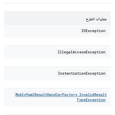
عمليات الطرح
IOException
Illegal
Access
Exception
Instantiation
Exception
Mobly
Yaml
Result
Handler
Factory
.
Invalid
Result
Type
Exception