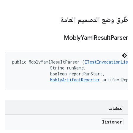
طُرق وضع التصميم العامة
Mobly
Yaml
Result
Parser
public MoblyYamlResultParser (
ITestInvocationListe
                String runName, 

                boolean reportRunStart, 

MoblyArtifactReporter
 artifactRepo
المعلَمات
listener