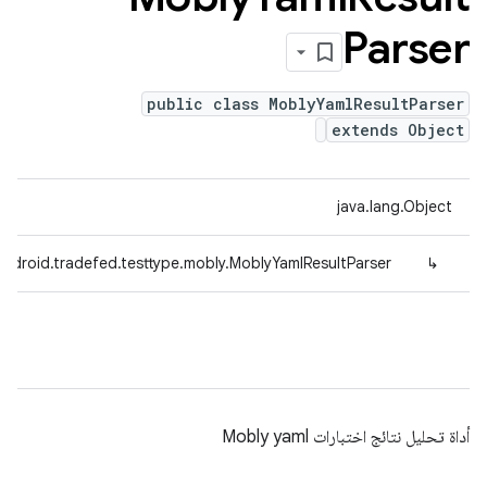
Parser
public class MoblyYamlResultParser
extends Object
java.lang.Object
ndroid.tradefed.testtype.mobly.MoblyYamlResultParser
↳
أداة تحليل نتائج اختبارات Mobly yaml