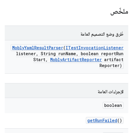
ملخّص
طُرق وضع التصميم العامة
Mobly
Yaml
Result
Parser
(
ITest
Invocation
Listener
listener
,
String run
Name
,
boolean report
Run
Start
,
Mobly
Artifact
Reporter
artifact
Reporter)
الإجراءات العامة
boolean
get
Run
Failed
()