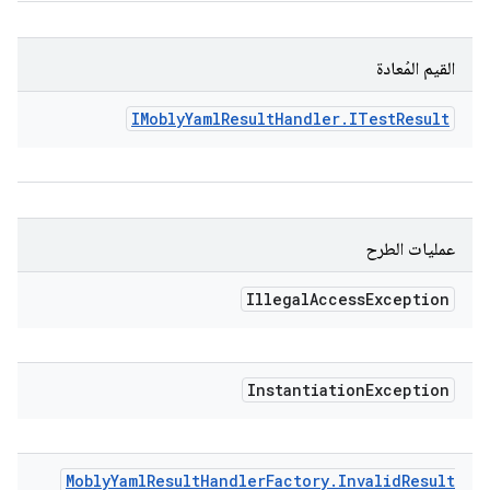
القيم المُعادة
IMobly
Yaml
Result
Handler
.
ITest
Result
عمليات الطرح
Illegal
Access
Exception
Instantiation
Exception
Mobly
Yaml
Result
Handler
Factory
.
Invalid
Result