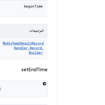
begin
Time
المرتجعات
Mobly
Yaml
Result
Record
Handler
.
Record
.
Builder
set
End
Time
)