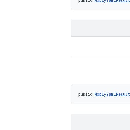
public 
MoblyYamlResult
public 
MoblyYamlResult