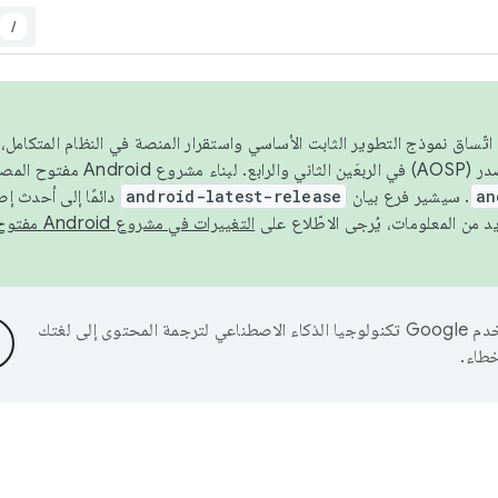
/
 عام 2026، ولضمان اتّساق نموذج التطوير الثابت الأساسي واستقرار المنصة في النظام المت
an
. سيشير فرع بيان
android-latest-release
دائمًا إلى أحدث إ
التغييرات في مشروع Android مفتوح المصدر
تستخدم Google تكنولوجيا الذكاء الاصطناعي لترجمة المحتوى إلى لغتك
خطاء.