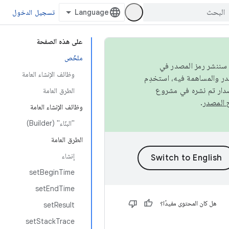
تسجيل الدخول
على هذه الصفحة
ملخّص
كامل، سننشر رمز المصدر في
وظائف الإنشاء العامة
صدار تم نشره في مشروع
الطرق العامة
.
وظائف الإنشاء العامة
"البنّاء" (Builder)
الطرق العامة
إنشاء
setBeginTime
setEndTime
هل كان المحتوى مفيدًا؟
setResult
setStackTrace