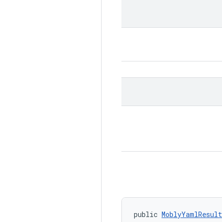
public 
MoblyYamlResult