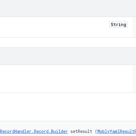
String
RecordHandler.Record.Builder
 setResult (
MoblyYamlResult