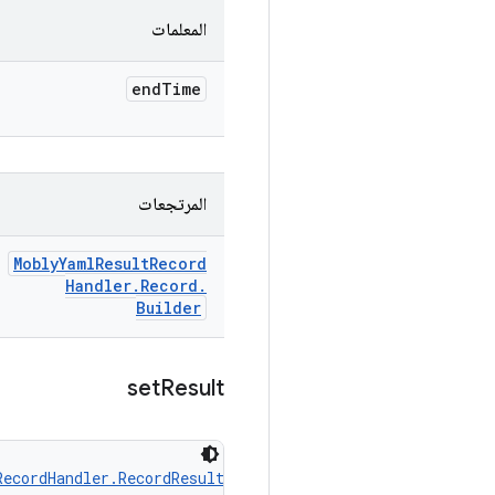
المعلمات
end
Time
المرتجعات
Mobly
Yaml
Result
Record
Handler
.
Record
.
Builder
set
Result
RecordHandler.RecordResult
 result)