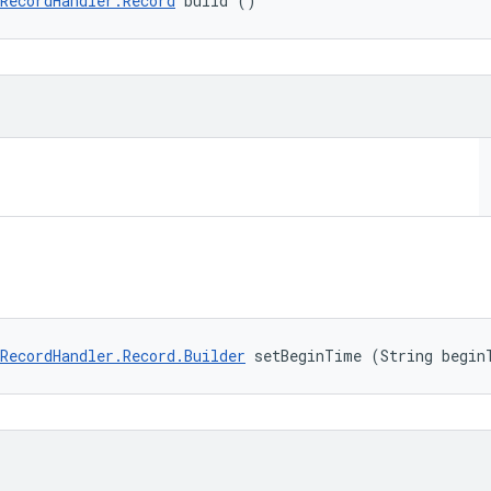
RecordHandler.Record
 build ()
RecordHandler.Record.Builder
 setBeginTime (String begin