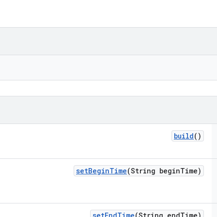
build
()
set
Begin
Time
(String begin
Time)
set
End
Time
(String end
Time)