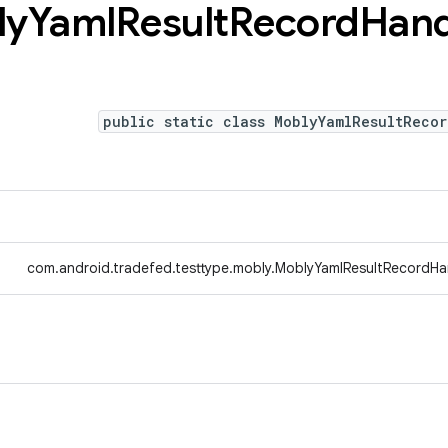
ly
Yaml
Result
Record
Hand
public static class MoblyYamlResultRecor
com.android.tradefed.testtype.mobly.MoblyYamlResultRecordHan