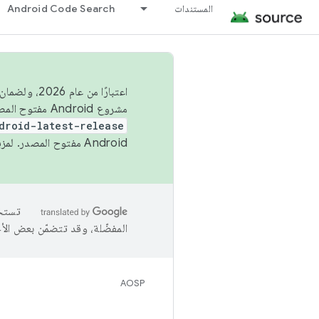
المستندات
Android Code Search
اعتبارًا من
مشروع Android مفتوح المصدر (AOSP) في الربعَين الثاني والرابع. لبناء مشروع Android مفتوح المصدر والمساهمة فيه، استخدِم
droid-latest-release
Android مفتوح المصدر. لمزيد من المعلومات، يُرجى الاطّلاع على
المفضّلة، وقد تتضمّن بعض الأ
AOSP