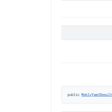
public 
MoblyYamlResult