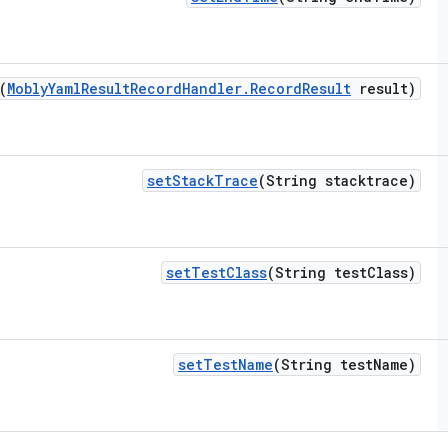
(
Mobly
Yaml
Result
Record
Handler
.
Record
Result
result)
set
Stack
Trace
(String stacktrace)
set
Test
Class
(String test
Class)
set
Test
Name
(String test
Name)