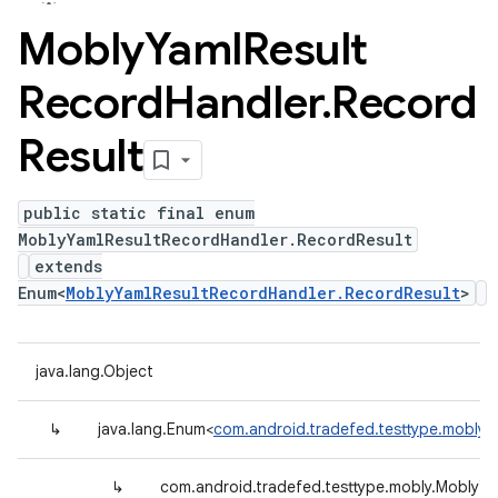
Mobly
Yaml
Result
Record
Handler
.
Record
Result
public static final enum
MoblyYamlResultRecordHandler.RecordResult
extends
Enum<
MoblyYamlResultRecordHandler.RecordResult
>
java.lang.Object
↳
java.lang.Enum<
com.android.tradefed.testtype.mobly.
↳
com.android.tradefed.testtype.mobly.MoblyYa