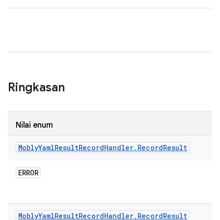
Ringkasan
Nilai enum
Mobly
Yaml
Result
Record
Handler
.
Record
Result
ERROR
Mobly
Yaml
Result
Record
Handler
.
Record
Result