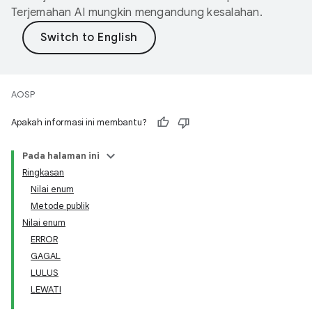
Terjemahan AI mungkin mengandung kesalahan.
AOSP
Apakah informasi ini membantu?
Pada halaman ini
Ringkasan
Nilai enum
Metode publik
Nilai enum
ERROR
GAGAL
LULUS
LEWATI