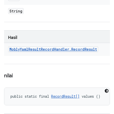
String
Hasil
Mobly
Yaml
Result
Record
Handler
.
Record
Result
nilai
public static final 
RecordResult[]
 values ()