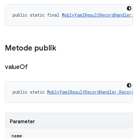
public static final 
MoblyYamlResultRecordHandler.R
Metode publik
value
Of
public static 
MoblyYamlResultRecordHandler.RecordR
Parameter
name