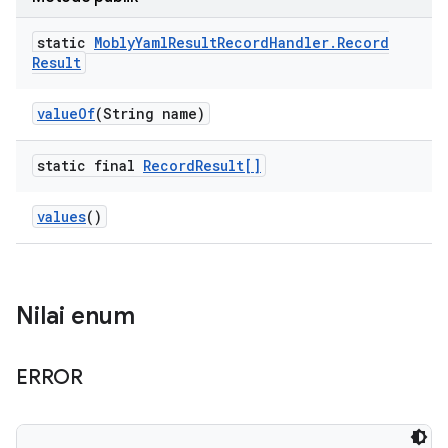
static
Mobly
Yaml
Result
Record
Handler
.
Record
Result
value
Of
(String name)
static final
Record
Result[]
values
()
Nilai enum
ERROR