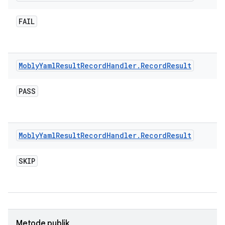
FAIL
Mobly
Yaml
Result
Record
Handler
.
Record
Result
PASS
Mobly
Yaml
Result
Record
Handler
.
Record
Result
SKIP
Metode publik