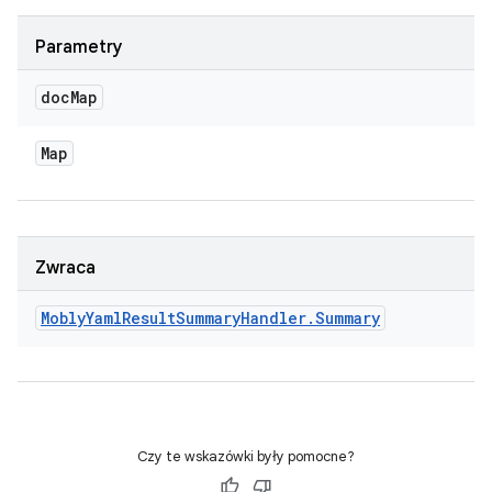
Parametry
doc
Map
Map
Zwraca
Mobly
Yaml
Result
Summary
Handler
.
Summary
Czy te wskazówki były pomocne?