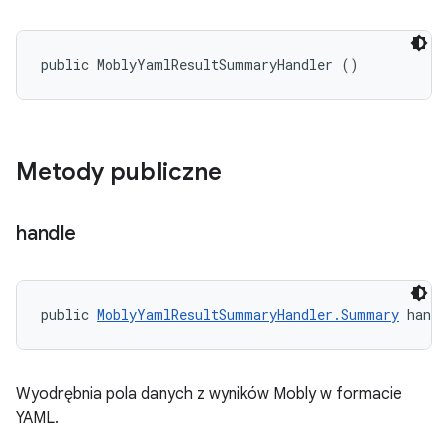
public MoblyYamlResultSummaryHandler ()
Metody publiczne
handle
public 
MoblyYamlResultSummaryHandler.Summary
 handl
Wyodrębnia pola danych z wyników Mobly w formacie
YAML.