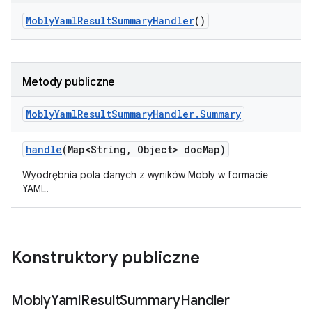
Mobly
Yaml
Result
Summary
Handler
()
Metody publiczne
Mobly
Yaml
Result
Summary
Handler
.
Summary
handle
(Map<String
,
Object> doc
Map)
Wyodrębnia pola danych z wyników Mobly w formacie
YAML.
Konstruktory publiczne
Mobly
Yaml
Result
Summary
Handler