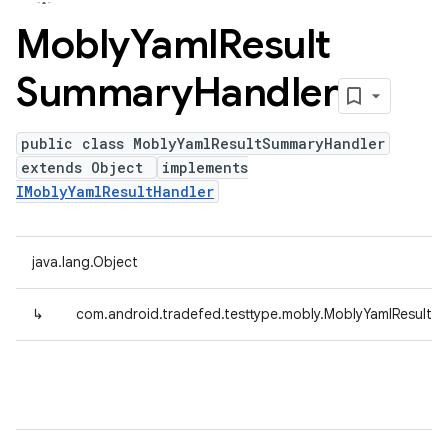
Mobly
Yaml
Result
Summary
Handler
public class MoblyYamlResultSummaryHandler
extends Object
implements
IMoblyYamlResultHandler
java.lang.Object
↳
com.android.tradefed.testtype.mobly.MoblyYamlResultS