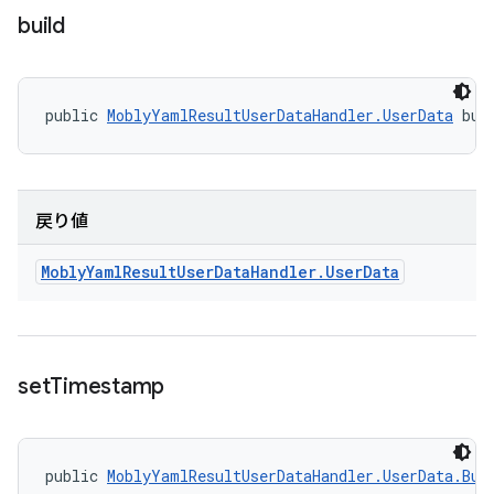
build
public 
MoblyYamlResultUserDataHandler.UserData
 bui
戻り値
Mobly
Yaml
Result
User
Data
Handler
.
User
Data
set
Timestamp
public 
MoblyYamlResultUserDataHandler.UserData.Bui