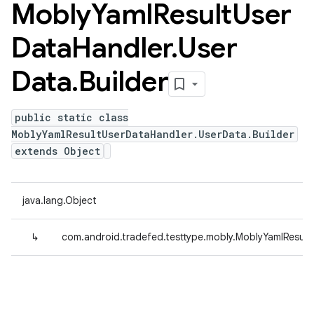
Mobly
Yaml
Result
User
Data
Handler
.
User
Data
.
Builder
public static class
MoblyYamlResultUserDataHandler.UserData.Builder
extends Object
java.lang.Object
↳
com.android.tradefed.testtype.mobly.MoblyYamlResult