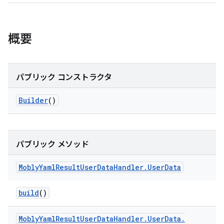
概要
パブリック コンストラクタ
Builder
()
パブリック メソッド
Mobly
Yaml
Result
User
Data
Handler
.
User
Data
build
()
Mobly
Yaml
Result
User
Data
Handler
.
User
Data
.