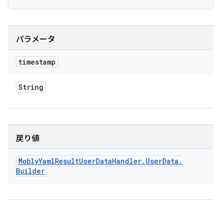
パラメータ
timestamp
String
戻り値
Mobly
Yaml
Result
User
Data
Handler
.
User
Data
.
Builder