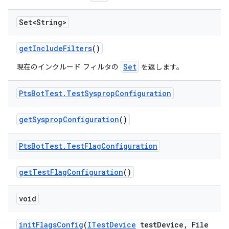
Set<String>
get
Include
Filters
()
Set
現在のインクルード フィルタの
を返します。
Pts
Bot
Test
.
Test
Sysprop
Configuration
get
Sysprop
Configuration
()
Pts
Bot
Test
.
Test
Flag
Configuration
get
Test
Flag
Configuration
()
void
init
Flags
Config
(
ITest
Device
test
Device
,
File