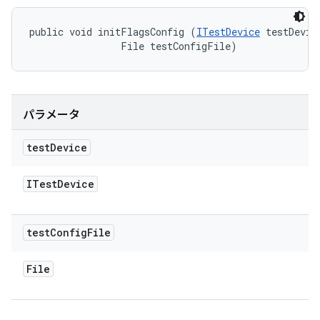
public void initFlagsConfig (
ITestDevice
 testDevice
                File testConfigFile)
パラメータ
test
Device
ITest
Device
test
Config
File
File