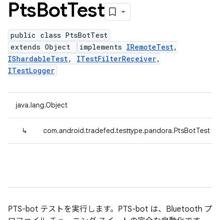
Pts
Bot
Test
public class PtsBotTest
extends Object
implements
IRemoteTest
,
IShardableTest
,
ITestFilterReceiver
,
ITestLogger
java.lang.Object
↳
com.android.tradefed.testtype.pandora.PtsBotTest
PTS-bot テストを実行します。PTS-bot は、Bluetooth プ