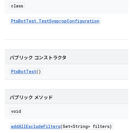
class
Pts
Bot
Test
.
Test
Sysprop
Configuration
パブリック コンストラクタ
Pts
Bot
Test
()
パブリック メソッド
void
add
All
Exclude
Filters
(Set<String> filters)