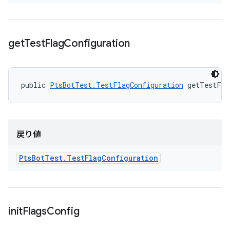
get
Test
Flag
Configuration
public 
PtsBotTest.TestFlagConfiguration
 getTestFla
戻り値
Pts
Bot
Test
.
Test
Flag
Configuration
init
Flags
Config