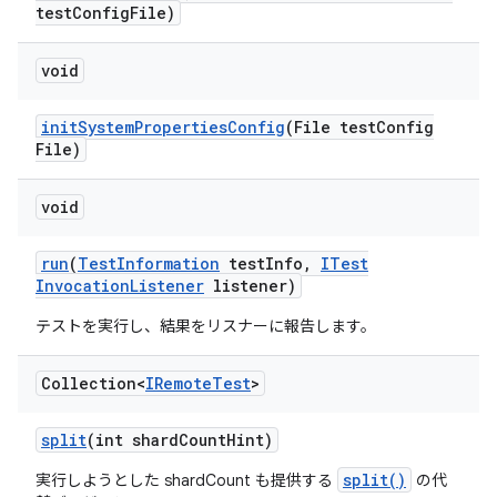
test
Config
File)
void
init
System
Properties
Config
(File test
Config
File)
void
run
(
Test
Information
test
Info
,
ITest
Invocation
Listener
listener)
テストを実行し、結果をリスナーに報告します。
Collection<
IRemote
Test
>
split
(int shard
Count
Hint)
split()
実行しようとした shardCount も提供する
の代