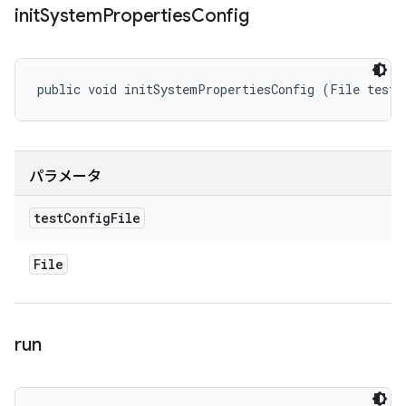
init
System
Properties
Config
public void initSystemPropertiesConfig (File testC
パラメータ
test
Config
File
File
run