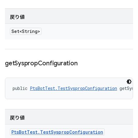
戻り値
Set<String>
get
Sysprop
Configuration
public 
PtsBotTest.TestSyspropConfiguration
 getSysp
戻り値
Pts
Bot
Test
.
Test
Sysprop
Configuration