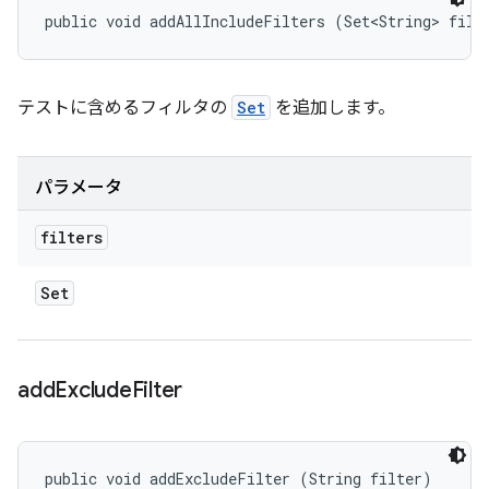
public void addAllIncludeFilters (Set<String> filt
テストに含めるフィルタの
Set
を追加します。
パラメータ
filters
Set
add
Exclude
Filter
public void addExcludeFilter (String filter)