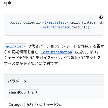
split
public Collection<
IRemoteTest
> split (Integer shard
TestInformation
 testInfo)
split(int)
の代替バージョン。シャードを作成する親か
らの初期情報を含む
TestInformation
も提供します。
シャード分割中に デバイスやビルド情報などにアクセス
する必要がある場合に便利です。
パラメータ
shard
Count
Hint
Integer
: 試行されたシャード数。