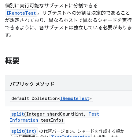
個別に実行可能なサブテストに分割できる
IRemoteTest
。サブテストへの分割は決定的であること
が想定されており、異なるホストで異なるシャードを実行
できるように、各サブテストは独立している必要がありま
す。
概要
パブリック メソッド
default Collection<
IRemote
Test
>
split
(Integer shard
Count
Hint
,
Test
Information
test
Info)
split(int)
の代替バージョン。シャードを作成する親か