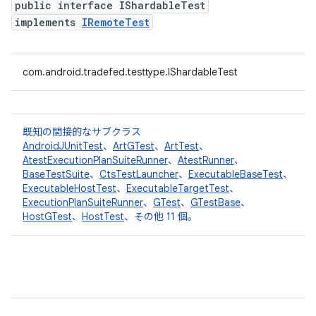
public interface IShardableTest
implements
IRemoteTest
com.android.tradefed.testtype.IShardableTest
既知の間接的なサブクラス
AndroidJUnitTest
、
ArtGTest
、
ArtTest
、
AtestExecutionPlanSuiteRunner
、
AtestRunner
、
BaseTestSuite
、
CtsTestLauncher
、
ExecutableBaseTest
、
ExecutableHostTest
、
ExecutableTargetTest
、
ExecutionPlanSuiteRunner
、
GTest
、
GTestBase
、
HostGTest
、
HostTest
、その他 11 個。