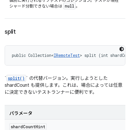
個別に実行されるサブテストのコレクション。テストが現在
null
シャード分割できない場合は
。
split
public Collection<
IRemoteTest
> split (int shardCou
`
split()
` の代替バージョン。実行しようとした
shardCount も提供します。これは、場合によっては任意
に決定できないテストランナーに便利です。
パラメータ
shard
Count
Hint