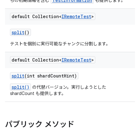
TestInformation
らの初期情報を含む
も提供します。
default Collection<
IRemote
Test
>
split
()
テストを個別に実行可能なチャンクに分割します。
default Collection<
IRemote
Test
>
split
(int shard
Count
Hint)
split()
の代替バージョン。実行しようとした
shardCount も提供します。
パブリック メソッド