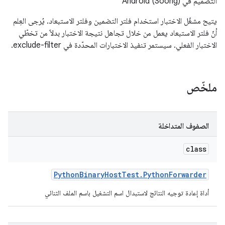
التصميم في Android (Soong)
يتيح مشغّل الاختبار استخدام فلتر التضمين وفلتر الاستبعاد. يُرجى العِلم
أنّ فلتر الاستبعاد يعمل من خلال تجاهل نتيجة الاختبار بدلاً من تخطّي
الاختبار الفعلي. سيستمر تنفيذ الاختبارات المحدّدة في exclude-filter.
ملخّص
الصفوف المتداخلة
class
Python
Binary
Host
Test
.
Python
Forwarder
أداة إعادة توجيه النتائج لاستبدال اسم التشغيل باسم الملف الثنائي