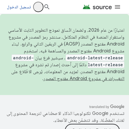
تسجيل الدخول
اعتبارًا من عام 2026، ولضمان اتّساق نموذج التطوير الثابت الأساسي
واستقرار المنصة في النظام المتكامل، سننشر رمز المصدر في مشروع
Android مفتوح المصدر (AOSP) في الربعَين الثاني والرابع. لبناء
مشروع Android مفتوح المصدر والمساهمة فيه، استخدِم
android-latest-release
. سيشير فرع بيان
android-
latest-release
دائمًا إلى أحدث إصدار تم نشره في مشروع
Android مفتوح المصدر. لمزيد من المعلومات، يُرجى الاطّلاع على
التغييرات في مشروع Android مفتوح المصدر
.
تستخدم Google تكنولوجيا الذكاء الاصطناعي لترجمة المحتوى إلى
لغتك المفضّلة، وقد تتضمّن بعض الأخطاء.