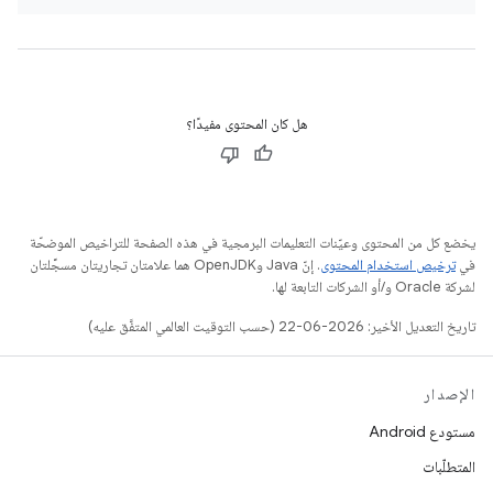
هل كان المحتوى مفيدًا؟
يخضع كل من المحتوى وعيّنات التعليمات البرمجية في هذه الصفحة للتراخيص الموضحّة
في
ترخيص استخدام المحتوى
. إنّ Java وOpenJDK هما علامتان تجاريتان مسجَّلتان
لشركة Oracle و/أو الشركات التابعة لها.
تاريخ التعديل الأخير: 2026-06-22 (حسب التوقيت العالمي المتفَّق عليه)
الإصدار
مستودع Android
المتطلّبات