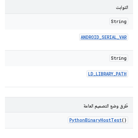
الثوابت
String
ANDROID
_
SERIAL
_
VAR
String
LD
_
LIBRARY
_
PATH
طُرق وضع التصميم العامة
Python
Binary
Host
Test
()