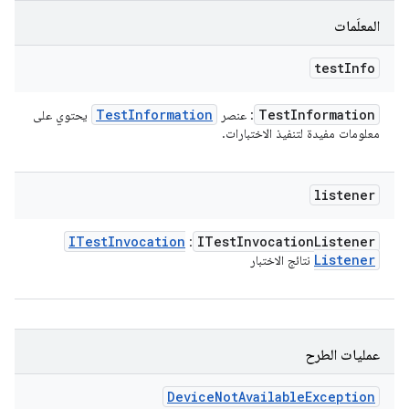
المعلَمات
test
Info
Test
Information
Test
Information
: عنصر
يحتوي على
معلومات مفيدة لتنفيذ الاختبارات.
listener
ITest
Invocation
ITest
Invocation
Listener
:
Listener
نتائج الاختبار
عمليات الطرح
Device
Not
Available
Exception