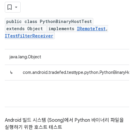
public class PythonBinaryHostTest
extends Object
implements
IRemoteTest
,
ITestFilterReceiver
java.lang.Object
↳
com.android.tradefed.testtype.python.PythonBinaryHos
Android 빌드 시스템 (Soong)에서 Python 바이너리 파일을
실행하기 위한 호스트 테스트