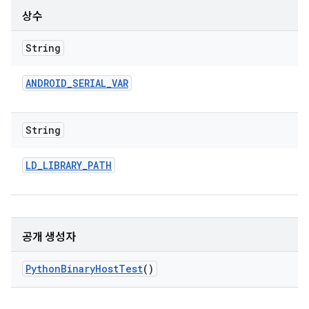
상수
String
ANDROID
_
SERIAL
_
VAR
String
LD
_
LIBRARY
_
PATH
공개 생성자
Python
Binary
Host
Test
()