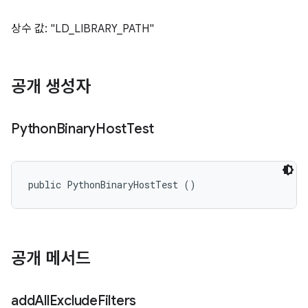
상수 값: "LD_LIBRARY_PATH"
공개 생성자
Python
Binary
Host
Test
public PythonBinaryHostTest ()
공개 메서드
add
All
Exclude
Filters