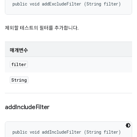
public void addExcludeFilter (String filter)
제외할 테스트의 필터를 추가합니다.
매개변수
filter
String
add
Include
Filter
public void addIncludeFilter (String filter)