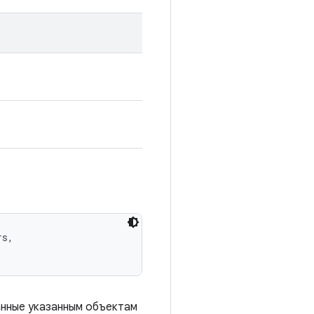
s, 

анные указанным объектам