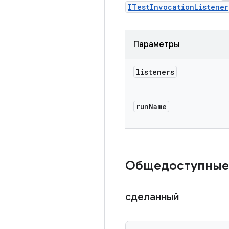
ITestInvocationListener
Параметры
listeners
run
Name
Общедоступные
сделанный