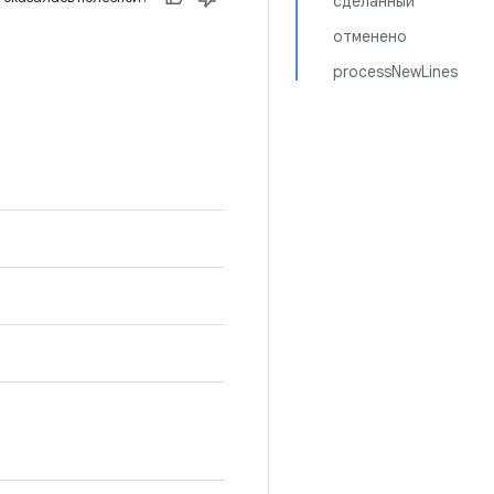
сделанный
отменено
processNewLines