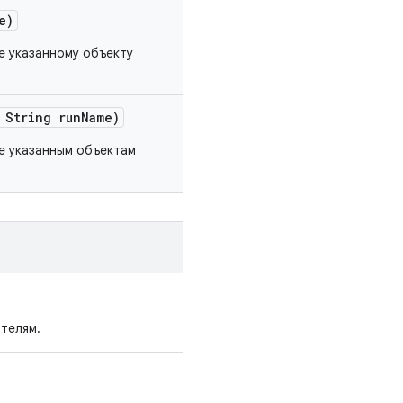
e)
е указанному объекту
String run
Name)
е указанным объектам
телям.