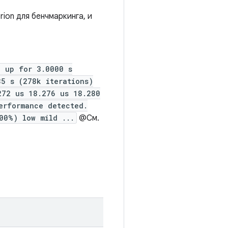
ion для бенчмаркинга, и
g up for 3.0000 s
85 s (278k iterations)
272 us 18.276 us 18.280
erformance detected.
00%) low mild ...
@См.