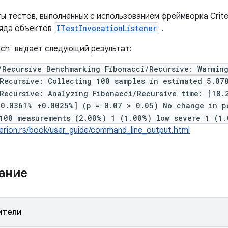
 тестов, выполненных с использованием фреймворка Criter
ряда объектов
ITestInvocationListener
.
ench` выдает следующий результат:
/Recursive Benchmarking Fibonacci/Recursive: Warmin
Recursive: Collecting 100 samples in estimated 5.07
Recursive: Analyzing Fibonacci/Recursive time: [18.
-0.0361% +0.0025%] (p = 0.07 > 0.05) No change in p
100 measurements (2.00%) 1 (1.00%) low severe 1 (1.
riterion.rs/book/user_guide/command_line_output.html
жание
ители