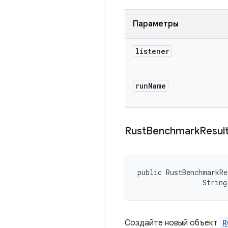
Параметры
listener
run
Name
Rust
Benchmark
Resul
public RustBenchmarkRe
                String
Создайте новый объект
R