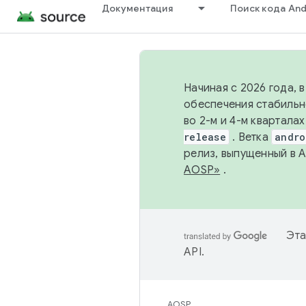
Документация
Поиск кода And
Начиная с 2026 года, 
обеспечения стабильн
во 2-м и 4-м квартала
release
. Ветка
andro
релиз, выпущенный в 
AOSP»
.
Эта
API
.
AOSP