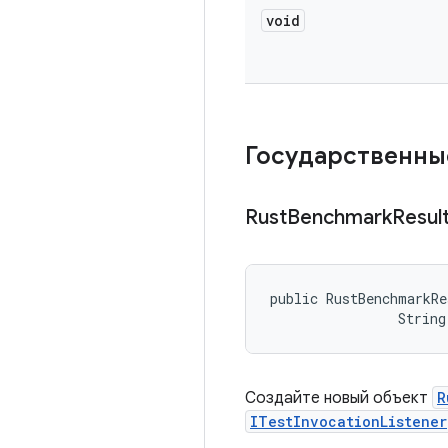
void
Государственны
Rust
Benchmark
Resul
public RustBenchmarkRe
                String
Создайте новый объект
R
ITestInvocationListener