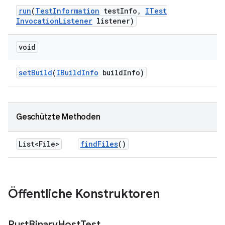
run
(
Test
Information
test
Info
,
ITest
Invocation
Listener
listener)
void
set
Build
(
IBuild
Info
build
Info)
Geschützte Methoden
List<File>
find
Files
()
Öffentliche Konstruktoren
Rust
Binary
Host
Test