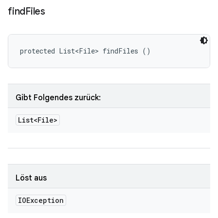
find
Files
protected List<File> findFiles ()
Gibt Folgendes zurück:
List<File>
Löst aus
IOException