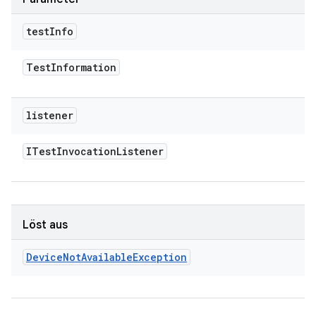
test
Info
Test
Information
listener
ITest
Invocation
Listener
Löst aus
Device
Not
Available
Exception