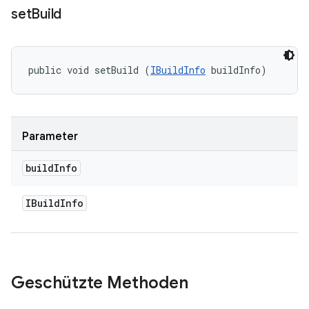
set
Build
public void setBuild (
IBuildInfo
 buildInfo)
Parameter
build
Info
IBuild
Info
Geschützte Methoden