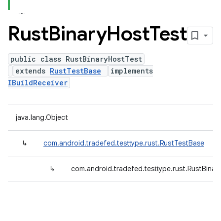
Rust
Binary
Host
Test
public class RustBinaryHostTest
extends
RustTestBase
implements
IBuildReceiver
java.lang.Object
↳
com.android.tradefed.testtype.rust.RustTestBase
↳
com.android.tradefed.testtype.rust.RustBinar