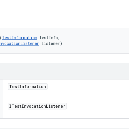
(
TestInformation
 testInfo, 

nvocationListener
 listener)
Test
Information
ITest
Invocation
Listener