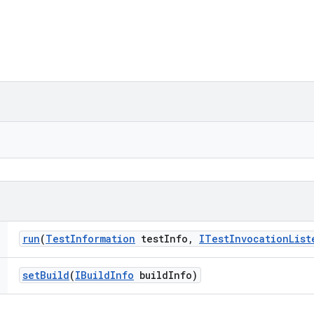
run
(
Test
Information
test
Info
,
ITest
Invocation
List
set
Build
(
IBuild
Info
build
Info)