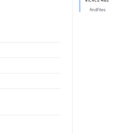
प्रोटेक्टेड मेथड
findFiles