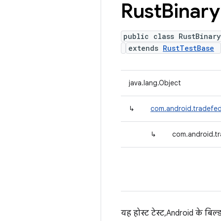
Rust
Binary
public class RustBinar
extends
RustTestBase
java.lang.Object
↳
com.android.tradefed
↳
com.android.tr
यह होस्ट टेस्ट, Android के बि