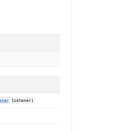
ener
listener)