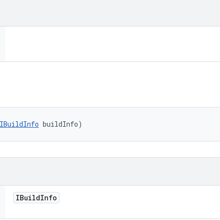
IBuildInfo
 buildInfo)
IBuild
Info