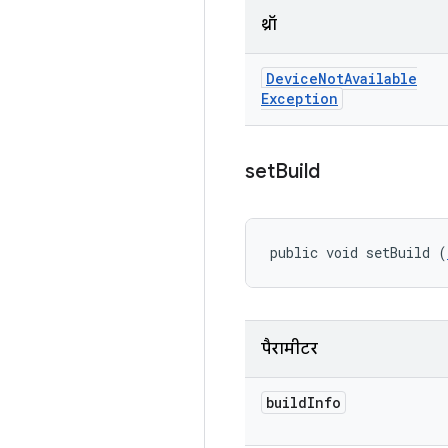
थ्रॉ
Device
Not
Available
Exception
set
Build
public void setBuild (
पैरामीटर
build
Info