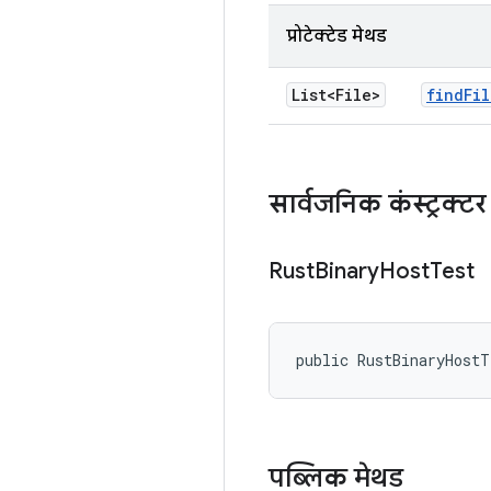
प्रोटेक्टेड मेथड
List<File>
find
Fil
सार्वजनिक कंस्ट्रक्टर
Rust
Binary
Host
Test
public RustBinaryHost
पब्लिक मेथड