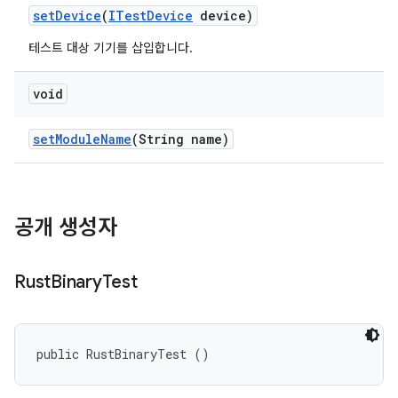
set
Device
(
ITest
Device
device)
테스트 대상 기기를 삽입합니다.
void
set
Module
Name
(String name)
공개 생성자
Rust
Binary
Test
public RustBinaryTest ()