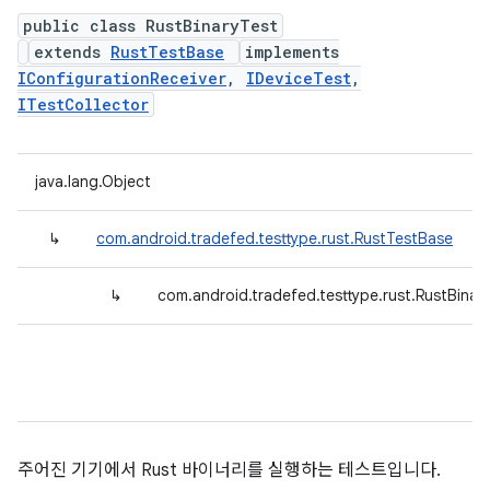
public class RustBinaryTest
extends
RustTestBase
implements
IConfigurationReceiver
,
IDeviceTest
,
ITestCollector
java.lang.Object
↳
com.android.tradefed.testtype.rust.RustTestBase
↳
com.android.tradefed.testtype.rust.RustBinar
주어진 기기에서 Rust 바이너리를 실행하는 테스트입니다.