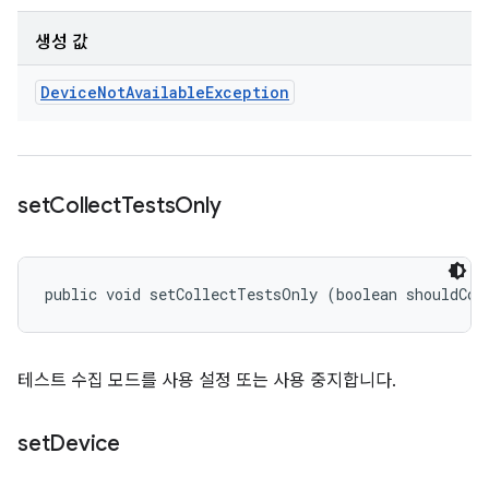
생성 값
Device
Not
Available
Exception
set
Collect
Tests
Only
public void setCollectTestsOnly (boolean shouldCol
테스트 수집 모드를 사용 설정 또는 사용 중지합니다.
set
Device