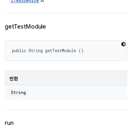
ITest
Device
회
get
Test
Module
public String getTestModule ()
반환
String
run