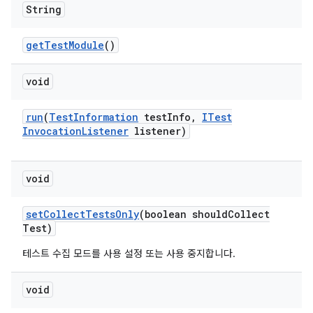
String
get
Test
Module
()
void
run
(
Test
Information
test
Info
,
ITest
Invocation
Listener
listener)
void
set
Collect
Tests
Only
(boolean should
Collect
Test)
테스트 수집 모드를 사용 설정 또는 사용 중지합니다.
void