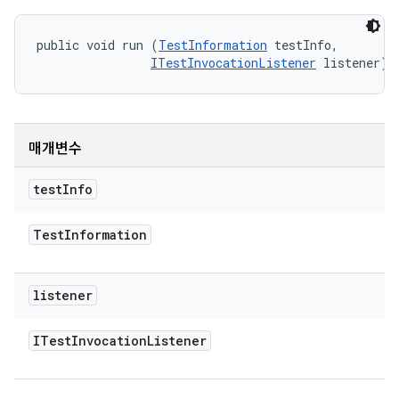
public void run (
TestInformation
 testInfo, 

ITestInvocationListener
 listener)
매개변수
test
Info
Test
Information
listener
ITest
Invocation
Listener