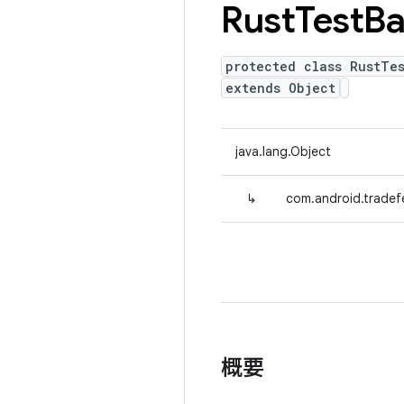
Rust
Test
Ba
protected class RustTe
extends Object
java.lang.Object
↳
com.android.tradefe
概要