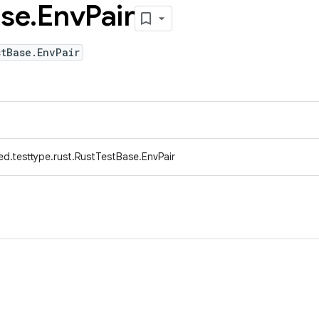
se
.
Env
Pair
stBase.EnvPair
d.testtype.rust.RustTestBase.EnvPair