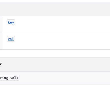
key
val
タ
ring val)