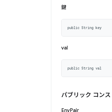
鍵
public String key
val
public String val
パブリック コンス
Env
Pair