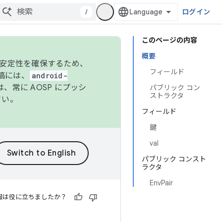
/
ログイン
このページの内容
概要
の安定性を確保するため、
フィールド
投稿には、
android-
、常に AOSP にプッシ
パブリック コン
ストラクタ
さい。
フィールド
鍵
val
パブリック コンスト
ラクタ
EnvPair
報は役に立ちましたか？