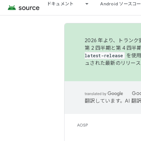
ドキュメント
Android ソース
2026 年より、トラ
第 2 四半期と第 4 四
latest-release
を使用
ュされた最新のリリース
Go
翻訳しています。AI 
AOSP