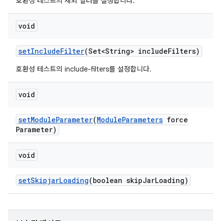
호환성 테스트의 제외 필터를 설정합니다.
void
set
Include
Filter
(Set<String> include
Filters)
호환성 테스트의 include-filters를 설정합니다.
void
set
Module
Parameter
(
Module
Parameters
force
Parameter)
void
set
Skipjar
Loading
(boolean skip
Jar
Loading)