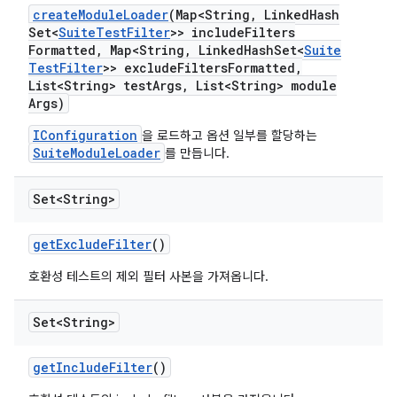
create
Module
Loader
(Map<String
,
Linked
Hash
Set<
Suite
Test
Filter
>> include
Filters
Formatted
,
Map<String
,
Linked
Hash
Set<
Suite
Test
Filter
>> exclude
Filters
Formatted
,
List<String> test
Args
,
List<String> module
Args)
IConfiguration
을 로드하고 옵션 일부를 할당하는
SuiteModuleLoader
를 만듭니다.
Set<String>
get
Exclude
Filter
()
호환성 테스트의 제외 필터 사본을 가져옵니다.
Set<String>
get
Include
Filter
()