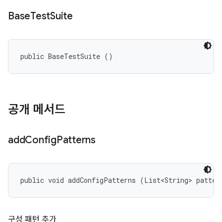
Base
Test
Suite
public BaseTestSuite ()
공개 메서드
add
Config
Patterns
public void addConfigPatterns (List<String> patter
구성 패턴 추가