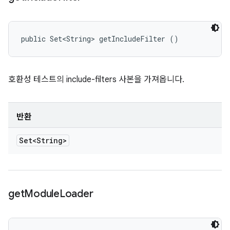
public Set<String> getIncludeFilter ()
호환성 테스트의 include-filters 사본을 가져옵니다.
반환
Set<String>
get
Module
Loader