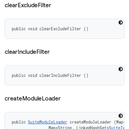
clear
Exclude
Filter
public void clearExcludeFilter ()
clear
Include
Filter
public void clearIncludeFilter ()
create
Module
Loader
public 
SuiteModuleLoader
 createModuleLoader (Map<S
                Map<String, LinkedHashSet<
SuiteTes