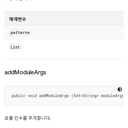
매개변수
patterns
List
add
Module
Args
public void addModuleArgs (Set<String> moduleArgs)
모듈 인수를 추가합니다.