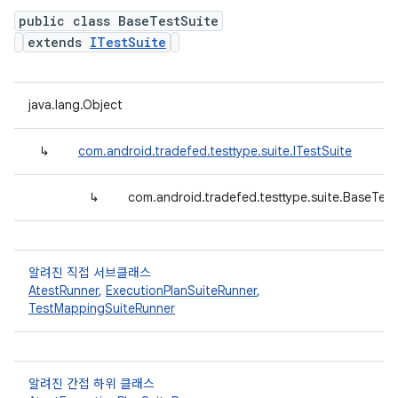
public class BaseTestSuite
extends
ITestSuite
java.lang.Object
↳
com.android.tradefed.testtype.suite.ITestSuite
↳
com.android.tradefed.testtype.suite.BaseTest
알려진 직접 서브클래스
AtestRunner
,
ExecutionPlanSuiteRunner
,
TestMappingSuiteRunner
알려진 간접 하위 클래스