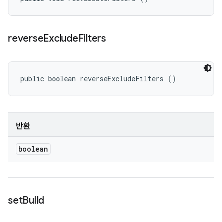
reverse
Exclude
Filters
public boolean reverseExcludeFilters ()
반환
boolean
set
Build