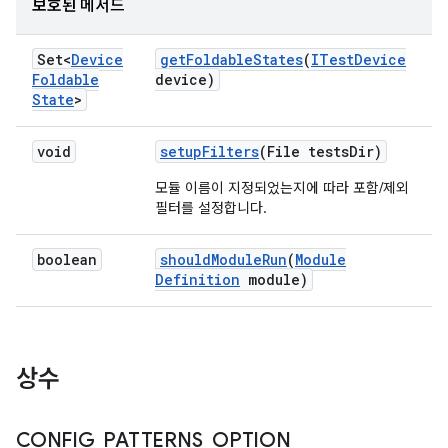
보호된 메서드
Set<
Device
get
Foldable
States
(
ITest
Device
Foldable
device)
State
>
void
setup
Filters
(File tests
Dir)
모듈 이름이 지정되었는지에 따라 포함/제외
필터를 설정합니다.
boolean
should
Module
Run
(
Module
Definition
module)
상수
CONFIG
_
PATTERNS
_
OPTION