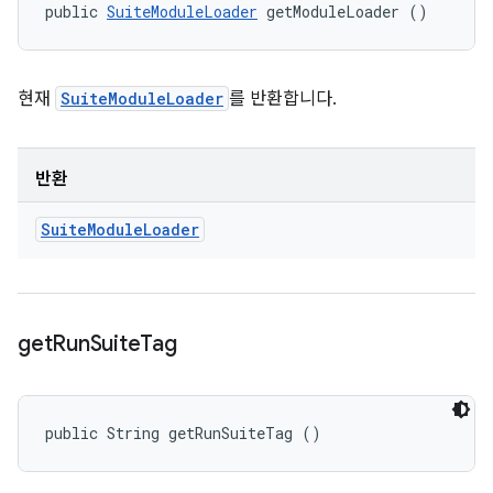
public 
SuiteModuleLoader
 getModuleLoader ()
현재
SuiteModuleLoader
를 반환합니다.
반환
Suite
Module
Loader
get
Run
Suite
Tag
public String getRunSuiteTag ()