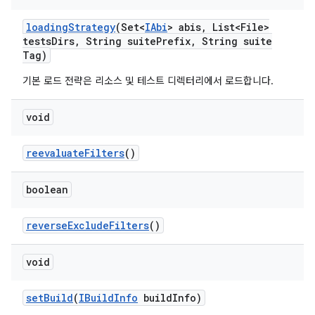
loading
Strategy
(Set<
IAbi
> abis
,
List<File>
tests
Dirs
,
String suite
Prefix
,
String suite
Tag)
기본 로드 전략은 리소스 및 테스트 디렉터리에서 로드합니다.
void
reevaluate
Filters
()
boolean
reverse
Exclude
Filters
()
void
set
Build
(
IBuild
Info
build
Info)