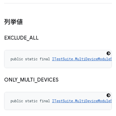
列挙値
EXCLUDE
_
ALL
public static final 
ITestSuite.MultiDeviceModuleSt
ONLY
_
MULTI
_
DEVICES
public static final 
ITestSuite.MultiDeviceModuleSt