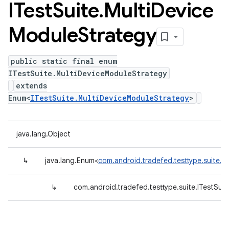
ITest
Suite
.
Multi
Device
Module
Strategy
public static final enum
ITestSuite.MultiDeviceModuleStrategy
extends
Enum<
ITestSuite.MultiDeviceModuleStrategy
>
java.lang.Object
↳
java.lang.Enum<
com.android.tradefed.testtype.suite.I
↳
com.android.tradefed.testtype.suite.ITestSui