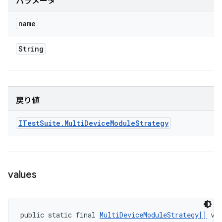
パラメータ
name
String
戻り値
ITest
Suite
.
Multi
Device
Module
Strategy
values
public static final 
MultiDeviceModuleStrategy[]
 va