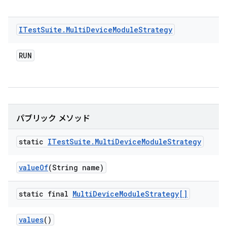
ITest
Suite
.
Multi
Device
Module
Strategy
RUN
パブリック メソッド
static
ITest
Suite
.
Multi
Device
Module
Strategy
value
Of
(String name)
static final
Multi
Device
Module
Strategy[]
values
()