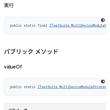
実行
public static final 
ITestSuite.MultiDeviceModuleSt
パブリック メソッド
value
Of
public static 
ITestSuite.MultiDeviceModuleStrategy