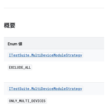
概要
Enum 値
ITest
Suite
.
Multi
Device
Module
Strategy
EXCLUDE
_
ALL
ITest
Suite
.
Multi
Device
Module
Strategy
ONLY
_
MULTI
_
DEVICES