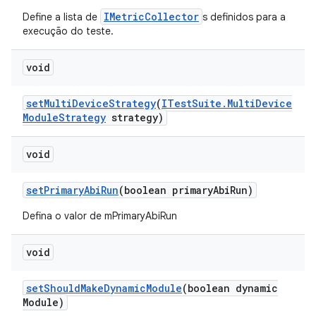
IMetricCollector
Define a lista de
s definidos para a
execução do teste.
void
set
Multi
Device
Strategy
(
ITest
Suite
.
Multi
Device
Module
Strategy
strategy)
void
set
Primary
Abi
Run
(boolean primary
Abi
Run)
Defina o valor de mPrimaryAbiRun
void
set
Should
Make
Dynamic
Module
(boolean dynamic
Module)