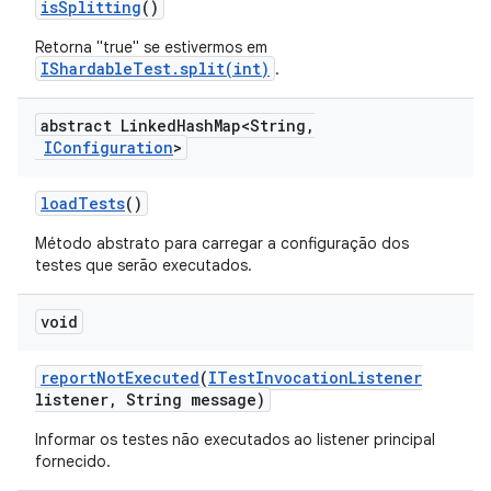
is
Splitting
()
Retorna "true" se estivermos em
IShardableTest.split(int)
.
abstract Linked
Hash
Map<String
,
IConfiguration
>
load
Tests
()
Método abstrato para carregar a configuração dos
testes que serão executados.
void
report
Not
Executed
(
ITest
Invocation
Listener
listener
,
String message)
Informar os testes não executados ao listener principal
fornecido.