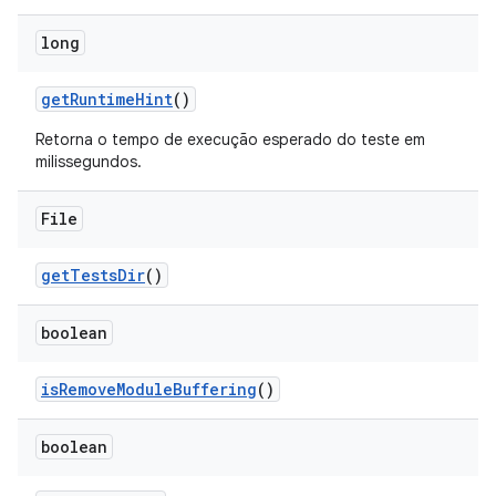
long
get
Runtime
Hint
()
Retorna o tempo de execução esperado do teste em
milissegundos.
File
get
Tests
Dir
()
boolean
is
Remove
Module
Buffering
()
boolean