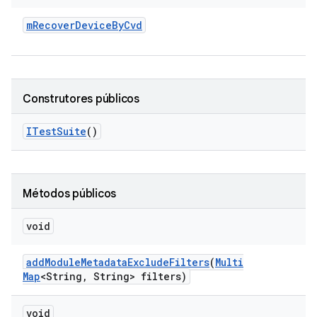
m
Recover
Device
By
Cvd
Construtores públicos
ITest
Suite
()
Métodos públicos
void
add
Module
Metadata
Exclude
Filters
(
Multi
Map
<String
,
String> filters)
void