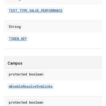
TEST
_
TYPE
_
VALUE
_
PERFORMANCE
String
TOKEN
_
KEY
Campos
protected boolean
m
Enable
Resolve
Symlinks
protected boolean