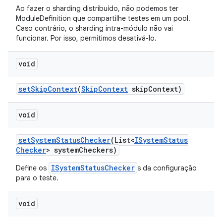
Ao fazer o sharding distribuído, não podemos ter
ModuleDefinition que compartilhe testes em um pool.
Caso contrário, o sharding intra-módulo não vai
funcionar. Por isso, permitimos desativá-lo.
void
set
Skip
Context
(
Skip
Context
skip
Context)
void
set
System
Status
Checker
(List<
ISystem
Status
Checker
> system
Checkers)
ISystemStatusChecker
Define os
s da configuração
para o teste.
void