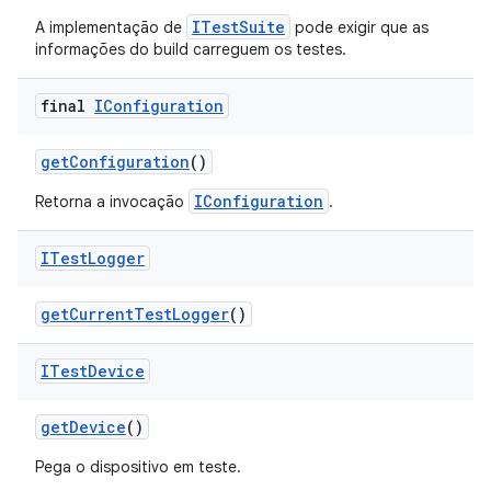
ITestSuite
A implementação de
pode exigir que as
informações do build carreguem os testes.
final
IConfiguration
get
Configuration
()
IConfiguration
Retorna a invocação
.
ITest
Logger
get
Current
Test
Logger
()
ITest
Device
get
Device
()
Pega o dispositivo em teste.