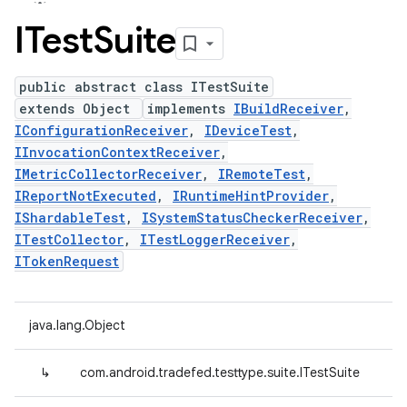
ITest
Suite
public abstract class ITestSuite
extends Object
implements
IBuildReceiver
,
IConfigurationReceiver
,
IDeviceTest
,
IInvocationContextReceiver
,
IMetricCollectorReceiver
,
IRemoteTest
,
IReportNotExecuted
,
IRuntimeHintProvider
,
IShardableTest
,
ISystemStatusCheckerReceiver
,
ITestCollector
,
ITestLoggerReceiver
,
ITokenRequest
java.lang.Object
↳
com.android.tradefed.testtype.suite.ITestSuite