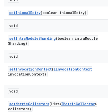
set
In
Local
Retry
(boolean in
Local
Retry)
void
set
Intra
Module
Sharding
(boolean intra
Module
Sharding)
void
set
Invocation
Context
(
IInvocation
Context
invocation
Context)
void
set
Metric
Collectors
(List<
IMetric
Collector
>
collectors)