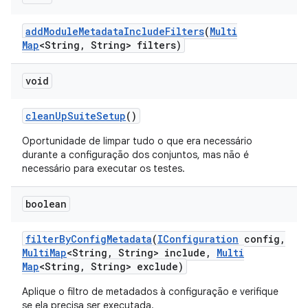
add
Module
Metadata
Include
Filters
(
Multi
Map
<String
,
String> filters)
void
clean
Up
Suite
Setup
()
Oportunidade de limpar tudo o que era necessário
durante a configuração dos conjuntos, mas não é
necessário para executar os testes.
boolean
filter
By
Config
Metadata
(
IConfiguration
config
,
Multi
Map
<String
,
String> include
,
Multi
Map
<String
,
String> exclude)
Aplique o filtro de metadados à configuração e verifique
se ela precisa ser executada.