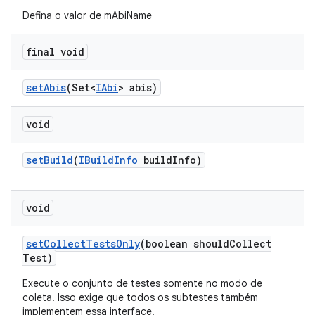
Defina o valor de mAbiName
final void
set
Abis
(Set<
IAbi
> abis)
void
set
Build
(
IBuild
Info
build
Info)
void
set
Collect
Tests
Only
(boolean should
Collect
Test)
Execute o conjunto de testes somente no modo de
coleta. Isso exige que todos os subtestes também
implementem essa interface.