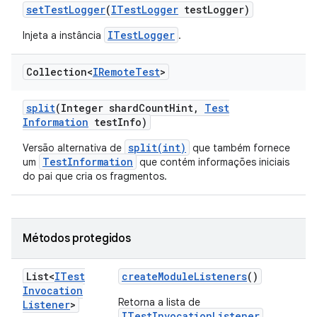
set
Test
Logger
(
ITest
Logger
test
Logger)
ITestLogger
Injeta a instância
.
Collection<
IRemote
Test
>
split
(Integer shard
Count
Hint
,
Test
Information
test
Info)
split(int)
Versão alternativa de
que também fornece
TestInformation
um
que contém informações iniciais
do pai que cria os fragmentos.
Métodos protegidos
List<
ITest
create
Module
Listeners
()
Invocation
Retorna a lista de
Listener
>
ITestInvocationListener