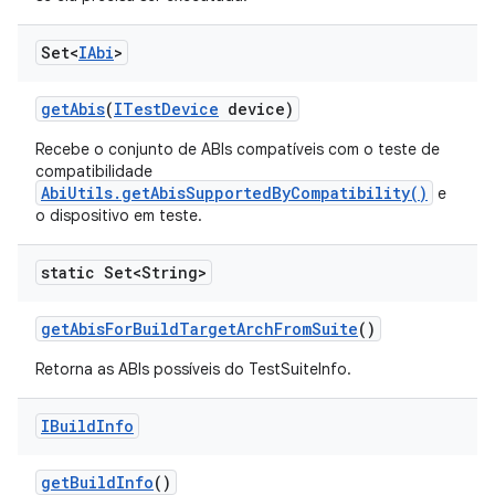
Set<
IAbi
>
get
Abis
(
ITest
Device
device)
Recebe o conjunto de ABIs compatíveis com o teste de
compatibilidade
AbiUtils.getAbisSupportedByCompatibility()
e
o dispositivo em teste.
static Set<String>
get
Abis
For
Build
Target
Arch
From
Suite
()
Retorna as ABIs possíveis do TestSuiteInfo.
IBuild
Info
get
Build
Info
()