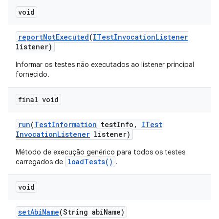
void
report
Not
Executed
(
ITest
Invocation
Listener
listener)
Informar os testes não executados ao listener principal
fornecido.
final void
run
(
Test
Information
test
Info
,
ITest
Invocation
Listener
listener)
Método de execução genérico para todos os testes
loadTests()
carregados de
.
void
set
Abi
Name
(String abi
Name)