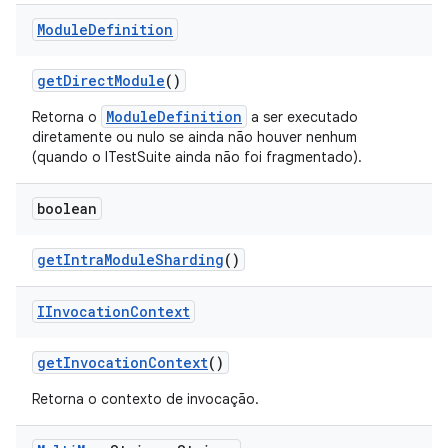
Module
Definition
get
Direct
Module
()
ModuleDefinition
Retorna o
a ser executado
diretamente ou nulo se ainda não houver nenhum
(quando o ITestSuite ainda não foi fragmentado).
boolean
get
Intra
Module
Sharding
()
IInvocation
Context
get
Invocation
Context
()
Retorna o contexto de invocação.