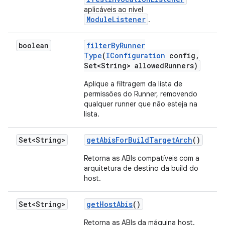
aplicáveis ao nível
ModuleListener
.
boolean
filter
By
Runner
Type
(
IConfiguration
config
,
Set<String> allowed
Runners)
Aplique a filtragem da lista de
permissões do Runner, removendo
qualquer runner que não esteja na
lista.
Set<String>
get
Abis
For
Build
Target
Arch
()
Retorna as ABIs compatíveis com a
arquitetura de destino da build do
host.
Set<String>
get
Host
Abis
()
Retorna as ABIs da máquina host.