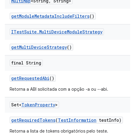
Multi
Map
<String
,
String>
get
Module
Metadata
Include
Filters
()
ITest
Suite
.
Multi
Device
Module
Strategy
get
Multi
Device
Strategy
()
final String
get
Requested
Abi
()
Retorna a ABI solicitada com a opção -a ou --abi.
Set<
Token
Property
>
get
Required
Tokens
(
Test
Information
test
Info)
Retorna a lista de tokens obrigatórios pelo teste.