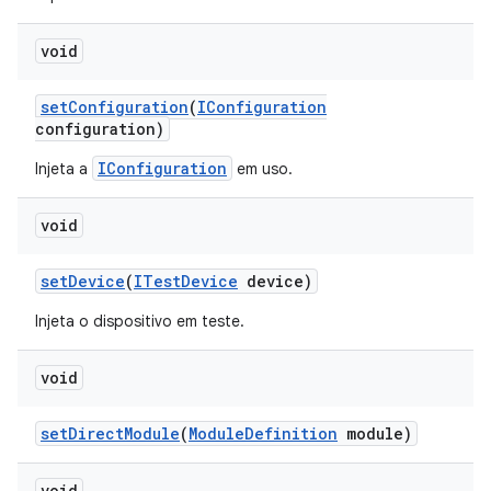
void
set
Configuration
(
IConfiguration
configuration)
IConfiguration
Injeta a
em uso.
void
set
Device
(
ITest
Device
device)
Injeta o dispositivo em teste.
void
set
Direct
Module
(
Module
Definition
module)
void