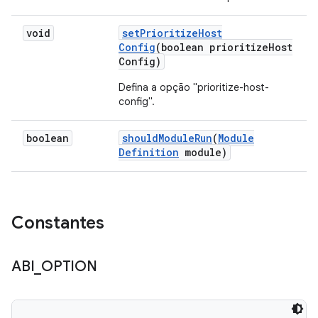
void
set
Prioritize
Host
Config
(boolean prioritize
Host
Config)
Defina a opção "prioritize-host-
config".
boolean
should
Module
Run
(
Module
Definition
module)
Constantes
ABI
_
OPTION