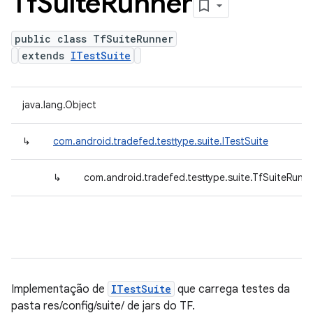
Tf
Suite
Runner
public class TfSuiteRunner
extends
ITestSuite
java.lang.Object
↳
com.android.tradefed.testtype.suite.ITestSuite
↳
com.android.tradefed.testtype.suite.TfSuiteRunn
Implementação de
ITestSuite
que carrega testes da
pasta res/config/suite/ de jars do TF.