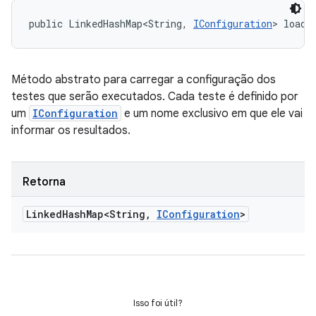
public LinkedHashMap<String, 
IConfiguration
> loadT
Método abstrato para carregar a configuração dos
testes que serão executados. Cada teste é definido por
um
IConfiguration
e um nome exclusivo em que ele vai
informar os resultados.
Retorna
Linked
Hash
Map<String
,
IConfiguration
>
Isso foi útil?