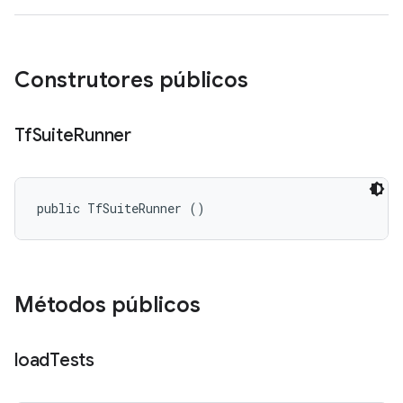
Construtores públicos
Tf
Suite
Runner
public TfSuiteRunner ()
Métodos públicos
load
Tests