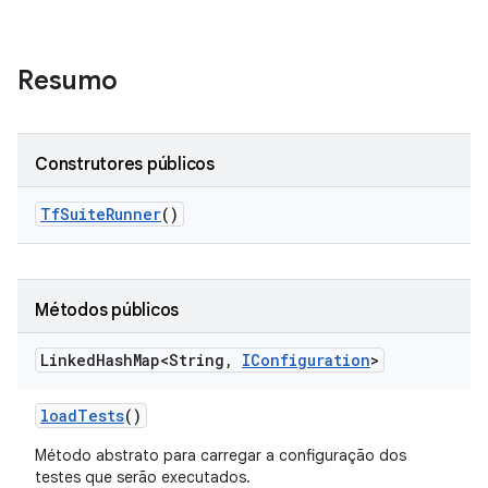
Resumo
Construtores públicos
Tf
Suite
Runner
()
Métodos públicos
Linked
Hash
Map<String
,
IConfiguration
>
load
Tests
()
Método abstrato para carregar a configuração dos
testes que serão executados.