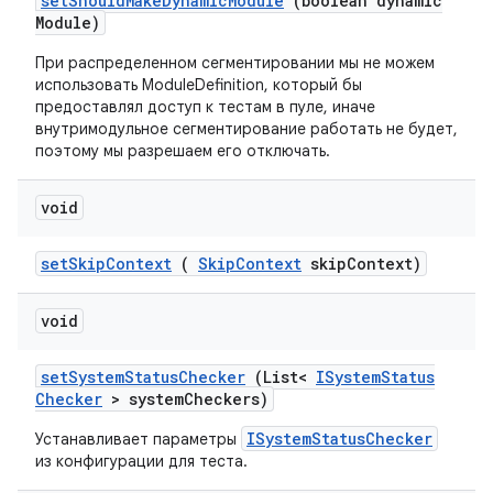
set
Should
Make
Dynamic
Module
(boolean dynamic
Module)
При распределенном сегментировании мы не можем
использовать ModuleDefinition, который бы
предоставлял доступ к тестам в пуле, иначе
внутримодульное сегментирование работать не будет,
поэтому мы разрешаем его отключать.
void
set
Skip
Context
(
Skip
Context
skip
Context)
void
set
System
Status
Checker
(List<
ISystem
Status
Checker
> system
Checkers)
ISystemStatusChecker
Устанавливает параметры
из конфигурации для теста.