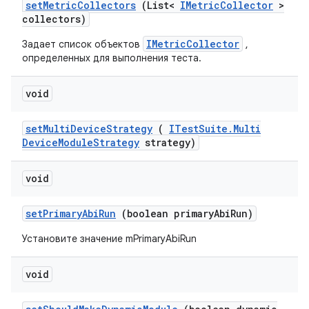
set
Metric
Collectors
(List<
IMetric
Collector
>
collectors)
IMetricCollector
Задает список объектов
,
определенных для выполнения теста.
void
set
Multi
Device
Strategy
(
ITest
Suite
.
Multi
Device
Module
Strategy
strategy)
void
set
Primary
Abi
Run
(boolean primary
Abi
Run)
Установите значение mPrimaryAbiRun
void