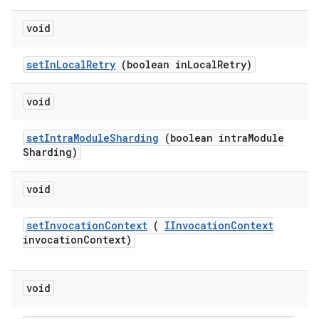
void
set
In
Local
Retry
(boolean in
Local
Retry)
void
set
Intra
Module
Sharding
(boolean intra
Module
Sharding)
void
set
Invocation
Context
(
IInvocation
Context
invocation
Context)
void