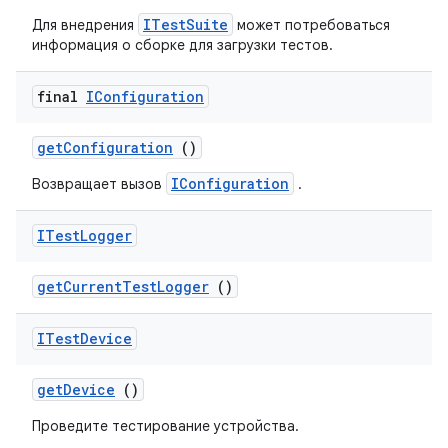
ITestSuite
Для внедрения
может потребоваться
информация о сборке для загрузки тестов.
final
IConfiguration
get
Configuration
()
IConfiguration
Возвращает вызов
.
ITest
Logger
get
Current
Test
Logger
()
ITest
Device
get
Device
()
Проведите тестирование устройства.