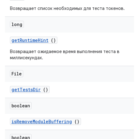
Возвращает список необходимых для теста токенов.
long
get
Runtime
Hint
()
Возвращает ожидаемое время выполнения теста в
миллисекундах.
File
get
Tests
Dir
()
boolean
is
Remove
Module
Buffering
()
boolean