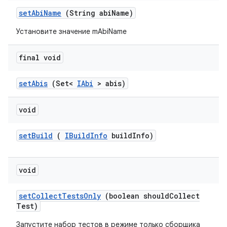
set
Abi
Name
(String abi
Name)
Установите значение mAbiName
final void
set
Abis
(Set<
IAbi
> abis)
void
set
Build
(
IBuild
Info
build
Info)
void
set
Collect
Tests
Only
(boolean should
Collect
Test)
Запустите набор тестов в режиме только сборщика