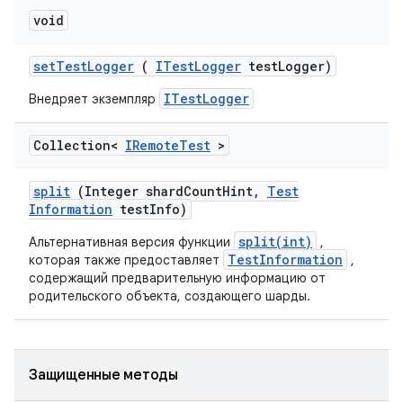
void
set
Test
Logger
(
ITest
Logger
test
Logger)
ITestLogger
Внедряет экземпляр
Collection<
IRemote
Test
>
split
(Integer shard
Count
Hint
,
Test
Information
test
Info)
split(int)
Альтернативная версия функции
,
TestInformation
которая также предоставляет
,
содержащий предварительную информацию от
родительского объекта, создающего шарды.
Защищенные методы