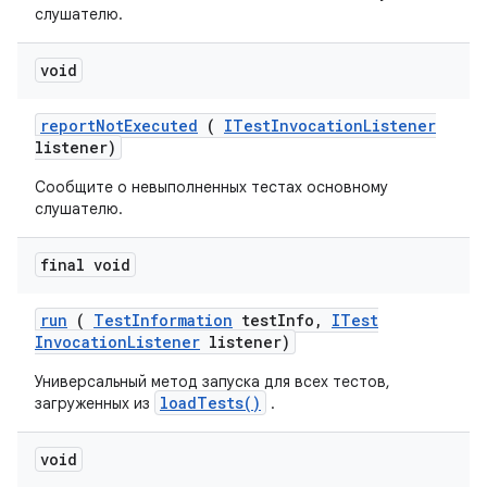
слушателю.
void
report
Not
Executed
(
ITest
Invocation
Listener
listener)
Сообщите о невыполненных тестах основному
слушателю.
final void
run
(
Test
Information
test
Info
,
ITest
Invocation
Listener
listener)
Универсальный метод запуска для всех тестов,
loadTests()
загруженных из
.
void