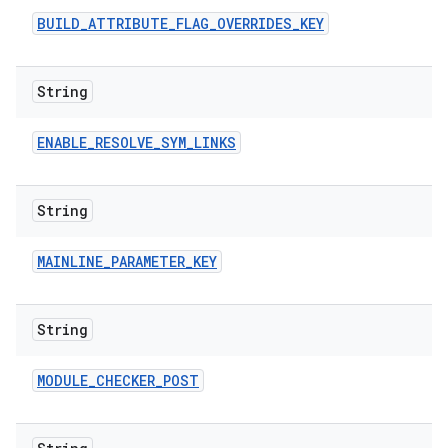
BUILD
_
ATTRIBUTE
_
FLAG
_
OVERRIDES
_
KEY
String
ENABLE
_
RESOLVE
_
SYM
_
LINKS
String
MAINLINE
_
PARAMETER
_
KEY
String
MODULE
_
CHECKER
_
POST