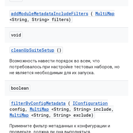
add
Module
Metadata
Include
Filters
(
Multi
Map
<String
,
String> filters)
void
clean
Up
Suite
Setup
()
Возможность навести порядок во всем, что
потребовалось при настройке тестовых наборов, но
не является необходимым для их запуска.
boolean
filter
By
Config
Metadata
(
IConfiguration
config
,
Multi
Map
<String
,
String> include
,
Multi
Map
<String
,
String> exclude)
Примените фильтр метаданных к конфигурации и
проверьте, должна ли она выполняться.