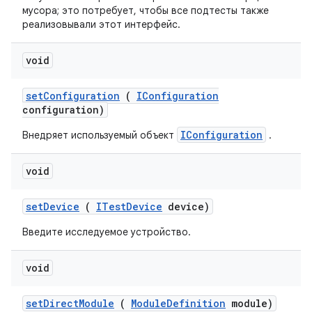
мусора; это потребует, чтобы все подтесты также
реализовывали этот интерфейс.
void
set
Configuration
(
IConfiguration
configuration)
IConfiguration
Внедряет используемый объект
.
void
set
Device
(
ITest
Device
device)
Введите исследуемое устройство.
void
set
Direct
Module
(
Module
Definition
module)