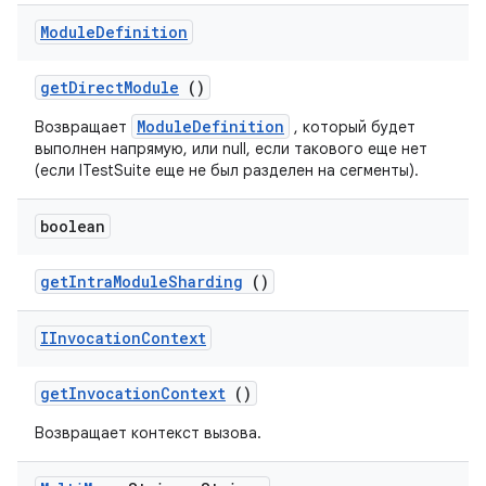
Module
Definition
get
Direct
Module
()
ModuleDefinition
Возвращает
, который будет
выполнен напрямую, или null, если такового еще нет
(если ITestSuite еще не был разделен на сегменты).
boolean
get
Intra
Module
Sharding
()
IInvocation
Context
get
Invocation
Context
()
Возвращает контекст вызова.