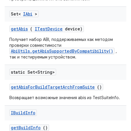
Set<
IAbi
>
get
Abis
(
ITest
Device
device)
Получает набор ABI, поддерживаемых как методом
проверки совместимости
AbiUtils.getAbisSupportedByCompatibility()
,
так и тестируемым устройством.
static Set<String>
get
Abis
For
Build
Target
Arch
From
Suite
()
Возвращает возможные значения abis из TestSuiteInfo.
IBuild
Info
get
Build
Info
()