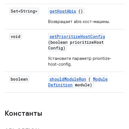
Set<String>
get
Host
Abis
()
Возвращает abis хост-машины.
void
set
Prioritize
Host
Config
(boolean prioritize
Host
Config)
Установите параметр prioritize-
host-config.
boolean
should
Module
Run
(
Module
Definition
module)
Константы