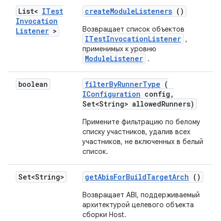
List<
ITest
create
Module
Listeners
()
Invocation
Возвращает список объектов
Listener
>
ITestInvocationListener
,
применимых к уровню
ModuleListener
.
boolean
filter
By
Runner
Type
(
IConfiguration
config
,
Set<String> allowed
Runners)
Примените фильтрацию по белому
списку участников, удалив всех
участников, не включенных в белый
список.
Set<String>
get
Abis
For
Build
Target
Arch
()
Возвращает ABI, поддерживаемый
архитектурой целевого объекта
сборки Host.