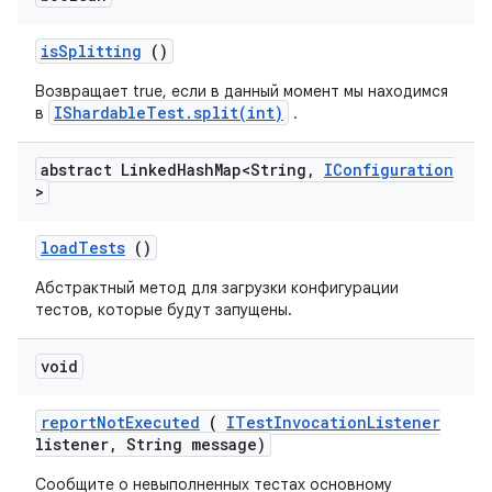
is
Splitting
()
Возвращает true, если в данный момент мы находимся
IShardableTest.split(int)
в
.
abstract Linked
Hash
Map<String
,
IConfiguration
>
load
Tests
()
Абстрактный метод для загрузки конфигурации
тестов, которые будут запущены.
void
report
Not
Executed
(
ITest
Invocation
Listener
listener
,
String message)
Сообщите о невыполненных тестах основному