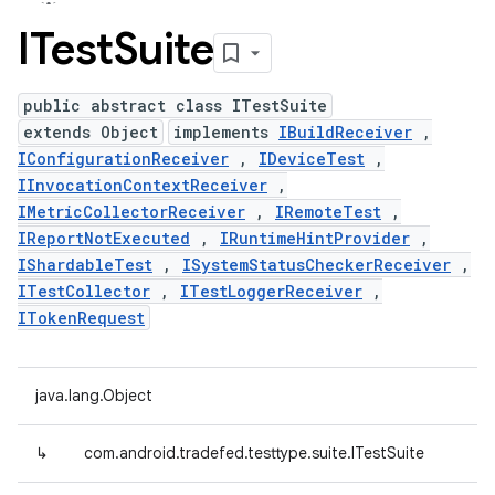
ITest
Suite
public abstract class ITestSuite
extends Object
implements
IBuildReceiver
,
IConfigurationReceiver
,
IDeviceTest
,
IInvocationContextReceiver
,
IMetricCollectorReceiver
,
IRemoteTest
,
IReportNotExecuted
,
IRuntimeHintProvider
,
IShardableTest
,
ISystemStatusCheckerReceiver
,
ITestCollector
,
ITestLoggerReceiver
,
ITokenRequest
java.lang.Object
↳
com.android.tradefed.testtype.suite.ITestSuite