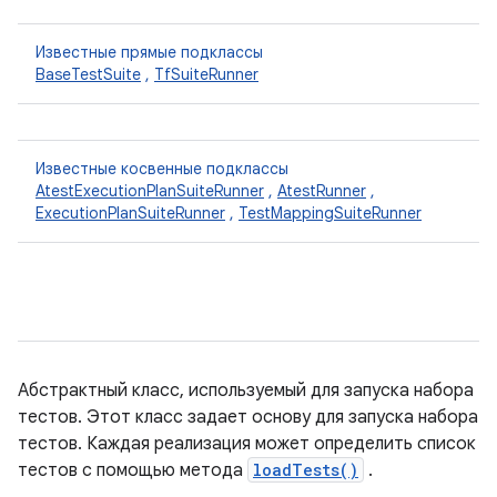
Известные прямые подклассы
BaseTestSuite
,
TfSuiteRunner
Известные косвенные подклассы
AtestExecutionPlanSuiteRunner
,
AtestRunner
,
ExecutionPlanSuiteRunner
,
TestMappingSuiteRunner
Абстрактный класс, используемый для запуска набора
тестов. Этот класс задает основу для запуска набора
тестов. Каждая реализация может определить список
тестов с помощью метода
loadTests()
.