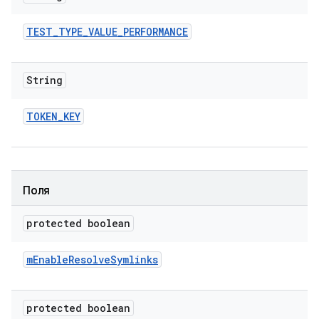
TEST
_
TYPE
_
VALUE
_
PERFORMANCE
String
TOKEN
_
KEY
Поля
protected boolean
m
Enable
Resolve
Symlinks
protected boolean