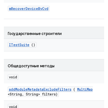
m
Recover
Device
By
Cvd
Государственные строители
ITest
Suite
()
Общедоступные методы
void
add
Module
Metadata
Exclude
Filters
(
Multi
Map
<String
,
String> filters)
void