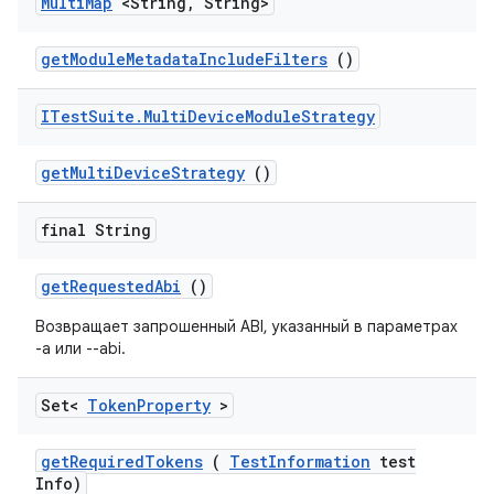
Multi
Map
<String
,
String>
get
Module
Metadata
Include
Filters
()
ITest
Suite
.
Multi
Device
Module
Strategy
get
Multi
Device
Strategy
()
final String
get
Requested
Abi
()
Возвращает запрошенный ABI, указанный в параметрах
-a или --abi.
Set<
Token
Property
>
get
Required
Tokens
(
Test
Information
test
Info)