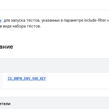
e
для запуска тестов, указанных в параметре include-filter 
в виде набора тестов.
жание
IS
_
BWYN
_
ENV
_
VAR
_
KEY
ители