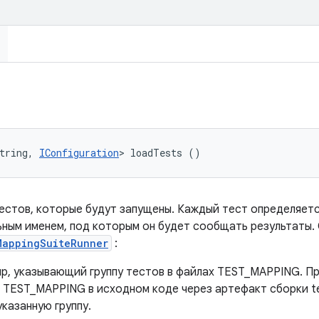
tring, 
IConfiguration
> loadTests ()
естов, которые будут запущены. Каждый тест определяет
ьным именем, под которым он будет сообщать результаты.
MappingSuiteRunner
:
oup, указывающий группу тестов в файлах TEST_MAPPING. П
 TEST_MAPPING в исходном коде через артефакт сборки tes
указанную группу.