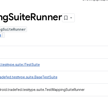
ng
Suite
Runner
ngSuiteRunner
e
testtype.suite.ITestSuite
adefed.testtype.suite.BaseTestSuite
roid.tradefed.testtype.suite.TestMappingSuiteRunner