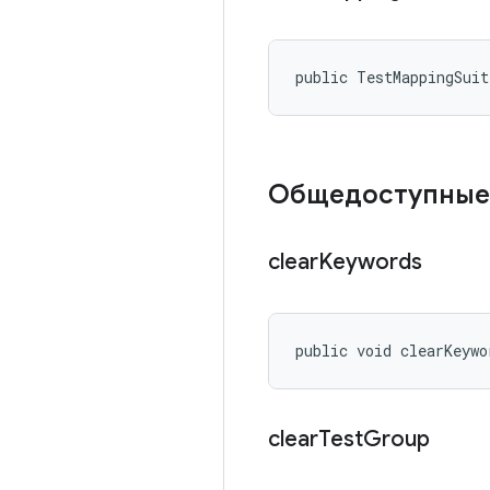
public TestMappingSui
Общедоступные
clear
Keywords
public void clearKeywo
clear
Test
Group