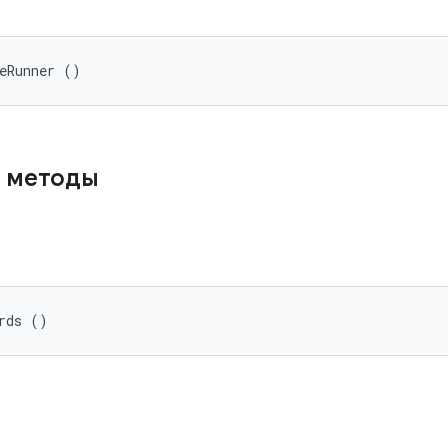
teRunner ()
 методы
rds ()