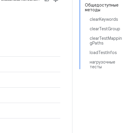
Общедоступные
методы
clearKeywords
clearTestGroup
clearTestMappin
gPaths
loadTestInfos
нагрузочные
тесты