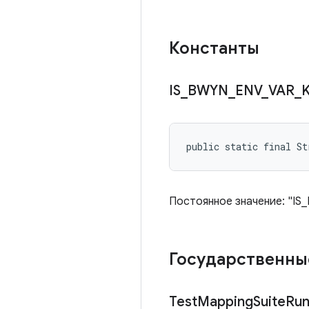
Константы
IS
_
BWYN
_
ENV
_
VAR
_
public static final St
Постоянное значение: "IS
Государственны
Test
Mapping
Suite
Ru