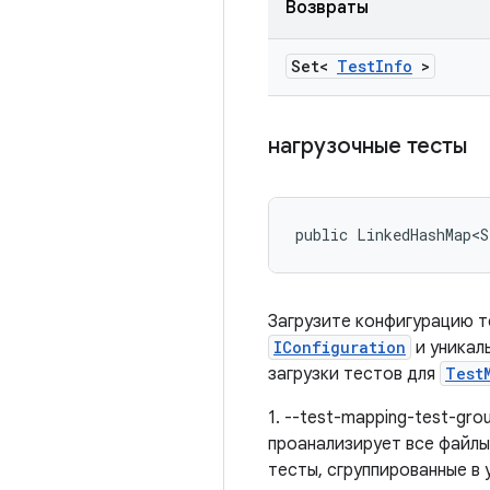
Возвраты
Set<
Test
Info
>
нагрузочные тесты
public LinkedHashMap<S
Загрузите конфигурацию т
IConfiguration
и уникал
загрузки тестов для
Test
1. --test-mapping-test-gr
проанализирует все файлы
тесты, сгруппированные в 