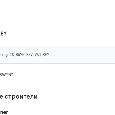
KEY
ring IS_BWYN_ENV_VAR_KEY
_BWYN"
е строители
nner