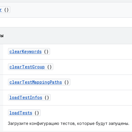
r
()
ды
clear
Keywords
()
clear
Test
Group
()
clear
Test
Mapping
Paths
()
load
Test
Infos
()
load
Tests
()
Загрузите конфигурацию тестов, которые будут запущены.