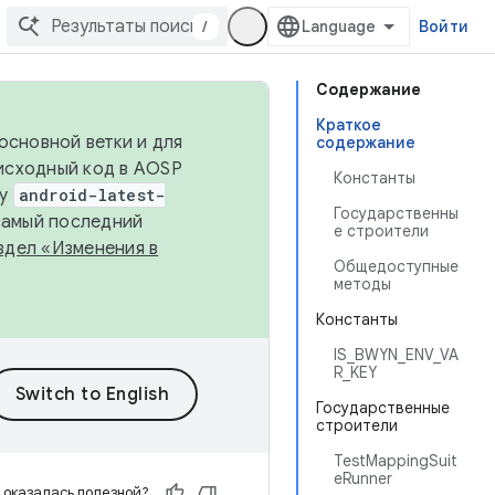
/
Войти
Содержание
Краткое
основной ветки и для
содержание
исходный код в AOSP
Константы
ку
android-latest-
Государственны
 самый последний
е строители
здел «Изменения в
Общедоступные
методы
Константы
IS_BWYN_ENV_VA
R_KEY
Государственные
строители
TestMappingSuit
eRunner
 оказалась полезной?