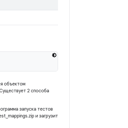
ся объектом
 Существует 2 способа
рограмма запуска тестов
t_mappings.zip и загрузит