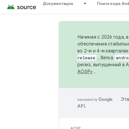
Документация
Поиск кода And
Начиная с 2026 года, 
обеспечения стабильн
во 2-м и 4-м квартала
release
. Ветка
andro
релиз, выпущенный в 
AOSP»
.
Эта
API
.
AOSP