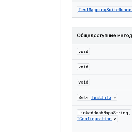
Test
Mapping
Suite
Runne
Общедоступные мето
void
void
void
Set<
Test
Info
>
Linked
Hash
Map<String
,
IConfiguration
>