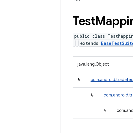
Test
Mappi
public class TestMappi
extends
BaseTestSuit
java.lang.Object
↳
com.android.tradefed.
↳
com.android.tr
↳
com.and