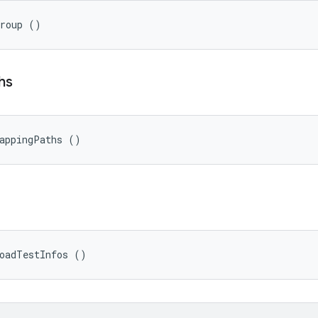
Group ()
hs
MappingPaths ()
oadTestInfos ()