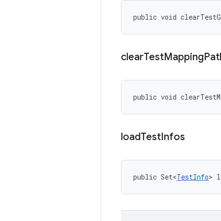
public void clearTest
clear
Test
Mapping
Pat
public void clearTest
load
Test
Infos
public Set<
TestInfo
> l