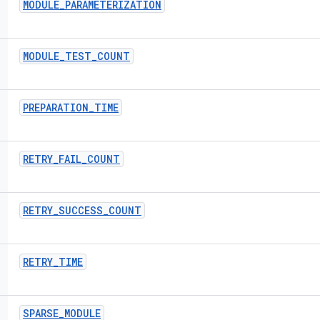
MODULE
_
PARAMETERIZATION
MODULE
_
TEST
_
COUNT
PREPARATION
_
TIME
RETRY
_
FAIL
_
COUNT
RETRY
_
SUCCESS
_
COUNT
RETRY
_
TIME
SPARSE
_
MODULE