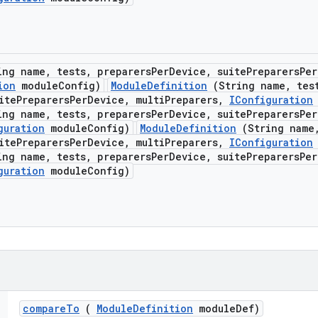
ng name
,
tests
,
preparers
Per
Device
,
suite
Preparers
Per
ion
module
Config)
ModuleDefinition
(String name, tes
itePreparersPerDevice, multiPreparers,
IConfiguration
ng name, tests, preparersPerDevice, suitePreparersPer
guration
moduleConfig)
ModuleDefinition
(String name,
itePreparersPerDevice, multiPreparers,
IConfiguration
ng name, tests, preparersPerDevice, suitePreparersPer
guration
moduleConfig)
compare
To
(
Module
Definition
module
Def)