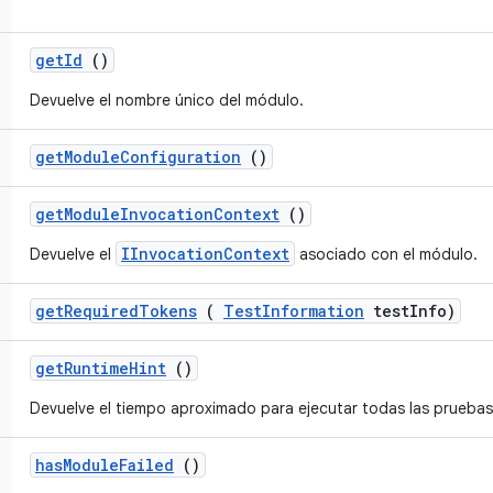
get
Id
()
Devuelve el nombre único del módulo.
get
Module
Configuration
()
get
Module
Invocation
Context
()
IInvocationContext
Devuelve el
asociado con el módulo.
get
Required
Tokens
(
Test
Information
test
Info)
get
Runtime
Hint
()
Devuelve el tiempo aproximado para ejecutar todas las pruebas
has
Module
Failed
()