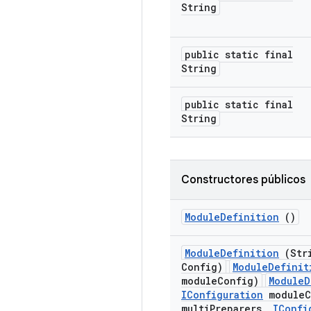
String
public static final
String
public static final
String
Constructores públicos
Module
Definition
()
Module
Definition
(Stri
Config)
ModuleDefinit
moduleConfig)
ModuleD
IConfiguration
moduleC
multiPreparers,
IConfi