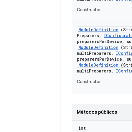
Constructor
Module
Definition
(Stri
Preparers
,
IConfigurat
preparersPerDevice, su
ModuleDefinition
(Stri
multiPreparers,
IConfi
preparersPerDevice, su
ModuleDefinition
(Stri
multiPreparers,
IConfi
Constructor
Métodos públicos
int