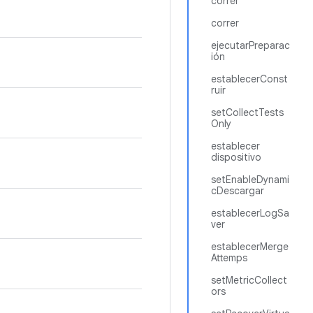
correr
correr
ejecutarPreparac
ión
establecerConst
ruir
setCollectTests
Only
establecer
dispositivo
setEnableDynami
cDescargar
establecerLogSa
ver
establecerMerge
Attemps
setMetricCollect
ors