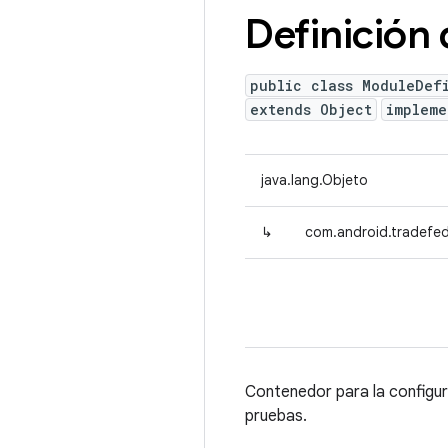
Definición
public class ModuleDef
extends Object
implem
java.lang.Objeto
↳
com.android.tradefed.
Contenedor para la configur
pruebas.