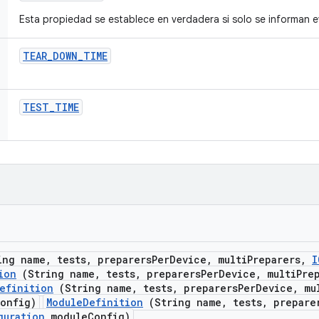
Esta propiedad se establece en verdadera si solo se informan e
TEAR
_
DOWN
_
TIME
TEST
_
TIME
ng name
,
tests
,
preparers
Per
Device
,
multi
Preparers
,
I
ion
(String name, tests, preparersPerDevice, multiPre
efinition
(String name, tests, preparersPerDevice, mu
onfig)
ModuleDefinition
(String name, tests, prepare
guration
moduleConfig)