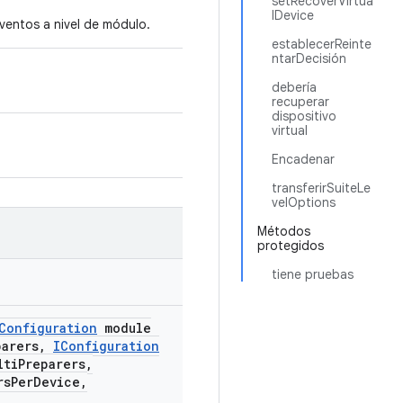
setRecoverVirtua
lDevice
ventos a nivel de módulo.
establecerReinte
ntarDecisión
debería
recuperar
dispositivo
virtual
Encadenar
transferirSuiteLe
velOptions
Métodos
protegidos
tiene pruebas
Configuration
module
parers,
IConfiguration
ltiPreparers,
rsPerDevice,