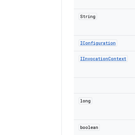
String
IConfiguration
IInvocation
Context
long
boolean