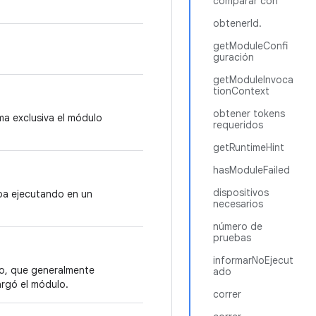
comparar con
obtenerId.
getModuleConfi
guración
getModuleInvoca
tionContext
obtener tokens
rma exclusiva el módulo
requeridos
getRuntimeHint
hasModuleFailed
dispositivos
ba ejecutando en un
necesarios
número de
pruebas
informarNoEjecut
lo, que generalmente
ado
argó el módulo.
correr