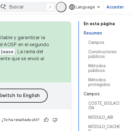
/
Acceder
En esta página
Resumen
table y garantizar la
Campos
 el AOSP en el segundo
elease
. La rama del
Constructores
públicos
ente que se envió al
Métodos
públicos
Métodos
protegidos
Campos
COSTE_ISOLACI
ÓN
MÓDULO_ABI
¿Te ha resultado útil?
MÓDULO_CACHE