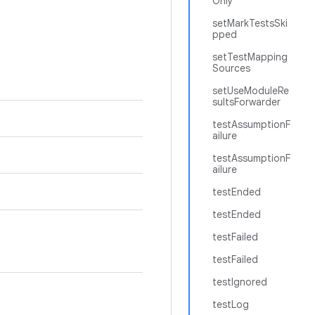
Only
setMarkTestsSki
pped
setTestMapping
Sources
setUseModuleRe
sultsForwarder
testAssumptionF
ailure
testAssumptionF
ailure
testEnded
testEnded
testFailed
testFailed
testIgnored
testLog