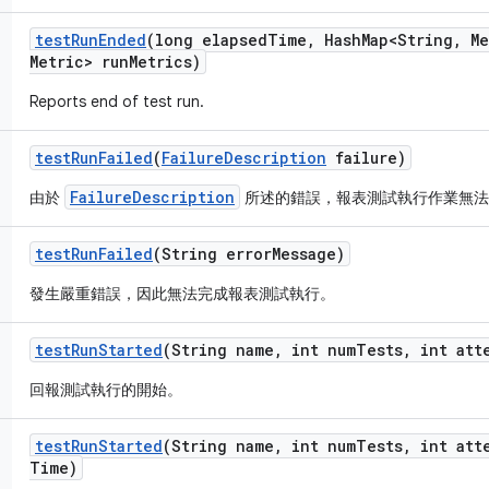
test
Run
Ended
(long elapsed
Time
,
Hash
Map<String
,
Me
Metric> run
Metrics)
Reports end of test run.
test
Run
Failed
(
Failure
Description
failure)
FailureDescription
由於
所述的錯誤，報表測試執行作業無法
test
Run
Failed
(String error
Message)
發生嚴重錯誤，因此無法完成報表測試執行。
test
Run
Started
(String name
,
int num
Tests
,
int att
回報測試執行的開始。
test
Run
Started
(String name
,
int num
Tests
,
int att
Time)