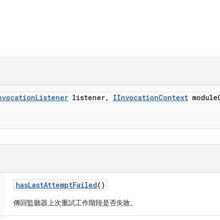
nvocation
Listener
listener
,
IInvocation
Context
module
has
Last
Attempt
Failed
()
傳回監聽器上次重試工作階段是否失敗。