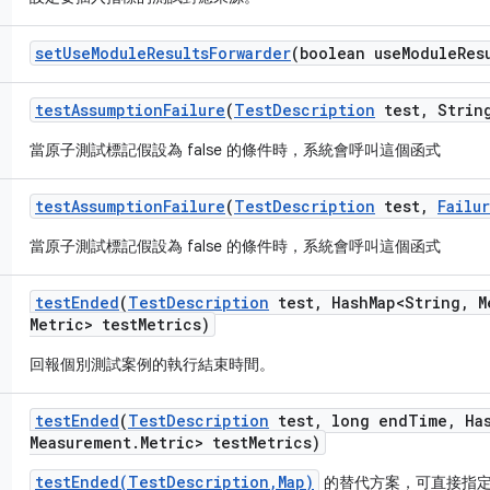
set
Use
Module
Results
Forwarder
(boolean use
Module
Res
test
Assumption
Failure
(
Test
Description
test
,
String
當原子測試標記假設為 false 的條件時，系統會呼叫這個函式
test
Assumption
Failure
(
Test
Description
test
,
Failu
當原子測試標記假設為 false 的條件時，系統會呼叫這個函式
test
Ended
(
Test
Description
test
,
Hash
Map<String
,
M
Metric> test
Metrics)
回報個別測試案例的執行結束時間。
test
Ended
(
Test
Description
test
,
long end
Time
,
Ha
Measurement
.
Metric> test
Metrics)
testEnded(TestDescription,Map)
的替代方案，可直接指