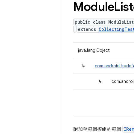
Module
Lis
public class ModuleList
extends
CollectingTes
java.lang.Object
↳
com.android.tradefe
↳
com.androi
附加至每個模組的每個
IRe