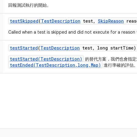
回報測試執行的開始。
test
Skipped
(
Test
Description
test
,
Skip
Reason
reas
Called when a test is skipped and did not execute for a reason 
test
Started
(
Test
Description
test
,
long start
Time)
testStarted(TestDescription)
的替代方案，我們也會指定
testEnded(TestDescription,long,Map)
進行準確的評估