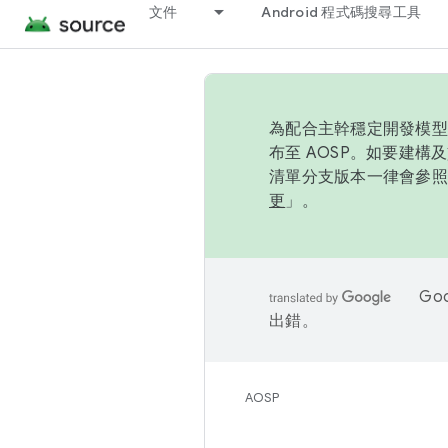
文件
Android 程式碼搜尋工具
為配合主幹穩定開發模型，
布至 AOSP。如要建構及
清單分支版本一律會參照推
更
」。
Go
出錯。
AOSP