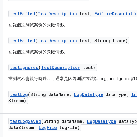
test
Failed
(
Test
Description
test
,
Failure
Descripti
回報個別測試案例的失敗情形。
test
Failed
(
Test
Description
test
,
String trace)
回報個別測試案例的失敗情形。
test
Ignored
(
Test
Description
test)
當測試不會執行時呼叫，通常是因為測試方法以 org.junit.Ignore 
test
Log
(String data
Name
,
Log
Data
Type
data
Type
,
In
Stream)
test
Log
Saved
(String data
Name
,
Log
Data
Type
data
Typ
data
Stream
,
Log
File
log
File)