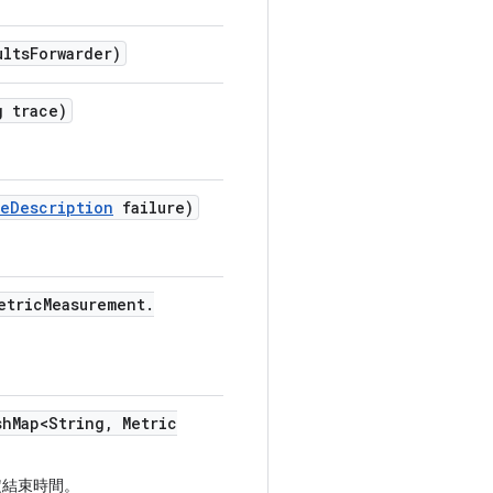
ults
Forwarder)
 trace)
re
Description
failure)
etric
Measurement
.
sh
Map<String
,
Metric
定結束時間。