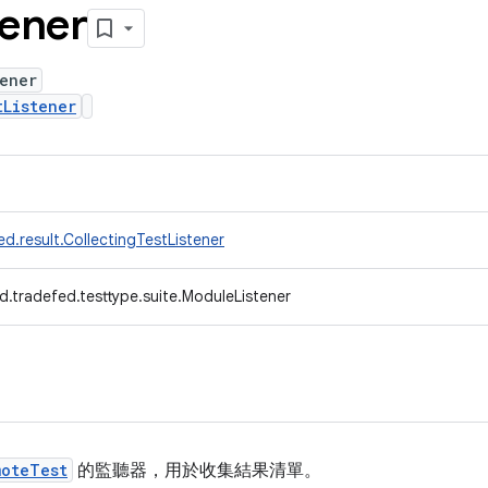
tener
ener
tListener
d.result.CollectingTestListener
d.tradefed.testtype.suite.ModuleListener
moteTest
的監聽器，用於收集結果清單。