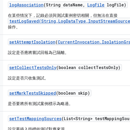
log
Association
(String data
Name
,
Log
File
log
File)
在某些情況下，記錄必須與測試案例密切相關，但無法在直接
testLogSaved(String,LogDataType,InputStreamSource
操作。
set
Attempt
Isolation
(
Current
Invocation
.
Isolation
Gr
設定是否應將嘗試回報為已隔離。
set
Collect
Tests
Only
(boolean collect
Tests
Only)
設定是否只收集測試。
set
Mark
Tests
Skipped
(boolean skip)
是否要將所有測試案例標示為略過。
set
Test
Mapping
Sources
(List<String> test
Mapping
Sou
設定要插入指標的測試對應來源。