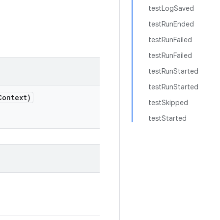
testLogSaved
testRunEnded
testRunFailed
testRunFailed
testRunStarted
testRunStarted
Context)
testSkipped
testStarted