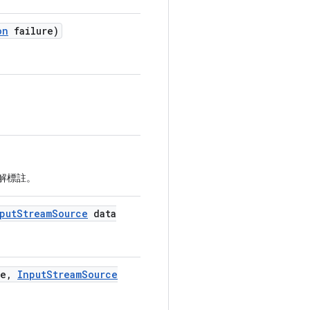
on
failure)
註解標註。
put
Stream
Source
data
e
,
Input
Stream
Source