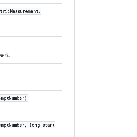
tric
Measurement
.
完成。
empt
Number)
empt
Number
,
long start