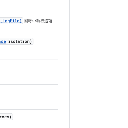
,LogFile)
回呼中執行這項
ade
isolation)
rces)