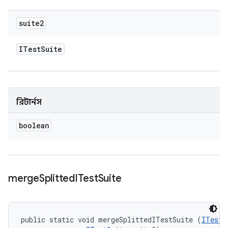
suite2
ITest
Suite
রিটার্নস
boolean
merge
Splitted
ITest
Suite
public static void mergeSplittedITestSuite (
ITestS