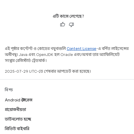
এটি কাজে লেগেছে?
এই পৃষ্ঠার কন্টেন্ট ও কোডের নমুনাগুলি
Content License
-এ বর্ণিত লাইসেন্সের
অধীনস্থ। Java এবং OpenJDK হল Oracle এবং/অথবা তার অ্যাফিলিয়েট
সংস্থার রেজিস্টার্ড ট্রেডমার্ক।
2025-07-29 UTC-তে শেষবার আপডেট করা হয়েছে।
বিল্ড
Android স্টোরেজ
প্রয়োজনীয়তা
ডাউনলোড হচ্ছে
প্রিভিউ বাইনারি