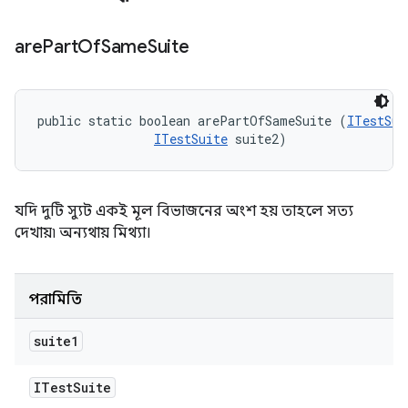
are
Part
Of
Same
Suite
public static boolean arePartOfSameSuite (
ITestSui
ITestSuite
 suite2)
যদি দুটি স্যুট একই মূল বিভাজনের অংশ হয় তাহলে সত্য
দেখায়৷ অন্যথায় মিথ্যা।
পরামিতি
suite1
ITest
Suite