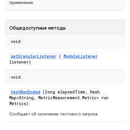
применения.
Общедоступные методы
void
set
Granular
Listener
(
Module
Listener
listener)
void
test
Run
Ended
(long elapsed
Time
,
Hash
Map<String
,
Metric
Measurement
.
Metric> run
Metrics)
Сообщает об окончании тестового запуска.