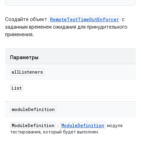
Создайте объект
RemoteTestTimeOutEnforcer
с
заданным временем ожидания для принудительного
применения.
Параметры
all
Listeners
List
module
Definition
Module
Definition
Module
Definition
:
модуля
тестирования, который будет выполнен.