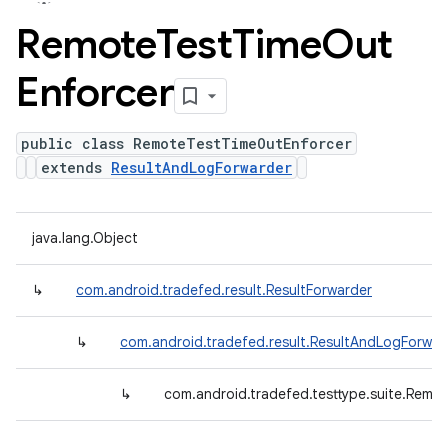
Remote
Test
Time
Out
Enforcer
public class RemoteTestTimeOutEnforcer
extends
ResultAndLogForwarder
java.lang.Object
↳
com.android.tradefed.result.ResultForwarder
↳
com.android.tradefed.result.ResultAndLogForwar
↳
com.android.tradefed.testtype.suite.Rem