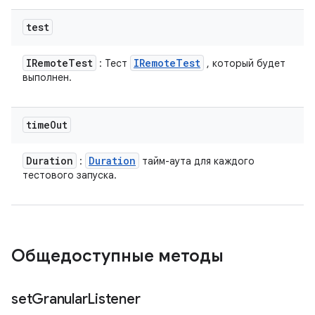
test
IRemote
Test
IRemote
Test
: Тест
, который будет
выполнен.
time
Out
Duration
Duration
:
тайм-аута для каждого
тестового запуска.
Общедоступные методы
set
Granular
Listener