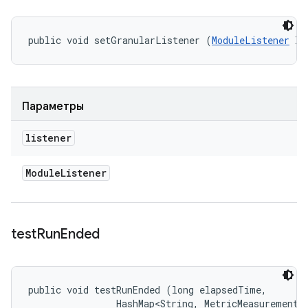
public void setGranularListener (
ModuleListener
 li
Параметры
listener
Module
Listener
test
Run
Ended
public void testRunEnded (long elapsedTime, 

                HashMap<String, MetricMeasurement.