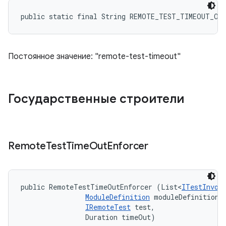
public static final String REMOTE_TEST_TIMEOUT_OP
Постоянное значение: "remote-test-timeout"
Государственные строители
Remote
Test
Time
Out
Enforcer
public RemoteTestTimeOutEnforcer (List<
ITestInvoc
ModuleDefinition
 moduleDefinition, 
IRemoteTest
 test, 

                Duration timeOut)