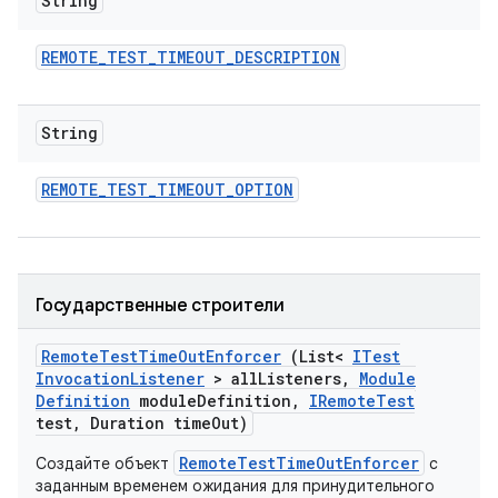
String
REMOTE
_
TEST
_
TIMEOUT
_
DESCRIPTION
String
REMOTE
_
TEST
_
TIMEOUT
_
OPTION
Государственные строители
Remote
Test
Time
Out
Enforcer
(List<
ITest
Invocation
Listener
> all
Listeners
,
Module
Definition
module
Definition
,
IRemote
Test
test
,
Duration time
Out)
RemoteTestTimeOutEnforcer
Создайте объект
с
заданным временем ожидания для принудительного