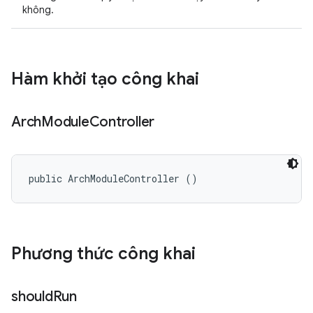
không.
Hàm khởi tạo công khai
Arch
Module
Controller
public ArchModuleController ()
Phương thức công khai
should
Run