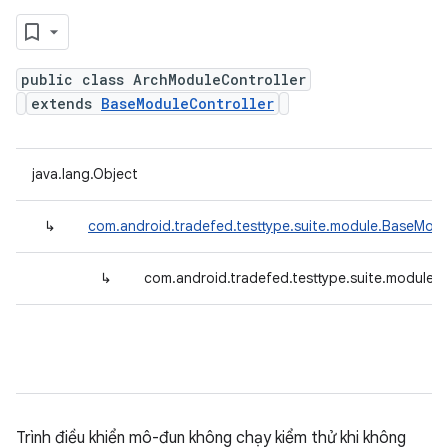
public class ArchModuleController
extends
BaseModuleController
java.lang.Object
↳
com.android.tradefed.testtype.suite.module.BaseModu
↳
com.android.tradefed.testtype.suite.module.
Trình điều khiển mô-đun không chạy kiểm thử khi không