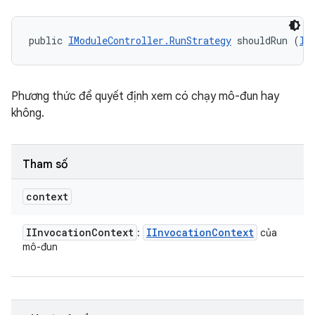
public 
IModuleController.RunStrategy
 shouldRun (
II
Phương thức để quyết định xem có chạy mô-đun hay
không.
Tham số
context
IInvocation
Context
IInvocation
Context
:
của
mô-đun