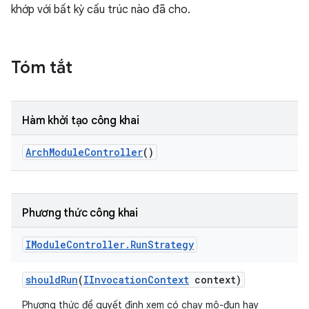
khớp với bất kỳ cấu trúc nào đã cho.
Tóm tắt
Hàm khởi tạo công khai
Arch
Module
Controller
()
Phương thức công khai
IModule
Controller
.
Run
Strategy
should
Run
(
IInvocation
Context
context)
Phương thức để quyết định xem có chạy mô-đun hay