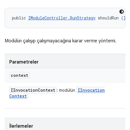
public 
IModuleController.RunStrategy
 shouldRun (
II
Modülün çalışıp çalışmayacağına karar verme yöntemi.
Parametreler
context
IInvocation
Context
IInvocation
: modülün
Context
İlerlemeler