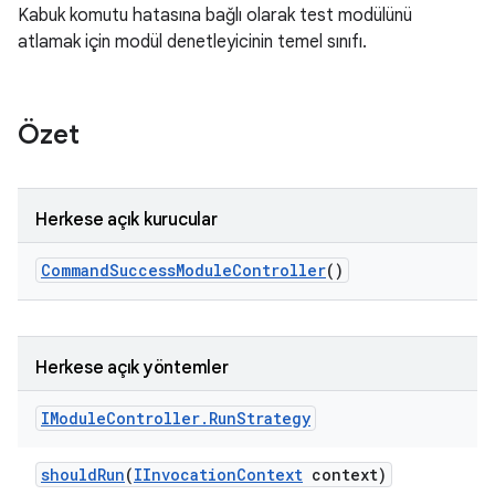
Kabuk komutu hatasına bağlı olarak test modülünü
atlamak için modül denetleyicinin temel sınıfı.
Özet
Herkese açık kurucular
Command
Success
Module
Controller
()
Herkese açık yöntemler
IModule
Controller
.
Run
Strategy
should
Run
(
IInvocation
Context
context)