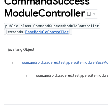
Command
Success
Module
Controller
public class CommandSuccessModuleController
extends
BaseModuleController
java.lang.Object
↳
com.android.tradefed.testtype.suite.module.BaseModu
↳
com.android.tradefed.testtype.suite.module