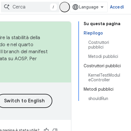
/
Accedi
Su questa pagina
Riepilogo
e la stabilità della
Costruttori
do e nel quarto
pubblici
 Il branch del manifest
Metodi pubblici
cata su AOSP. Per
Costruttori pubblici
KernelTestModul
eController
Metodi pubblici
shouldRun
 pagina è stata utile?