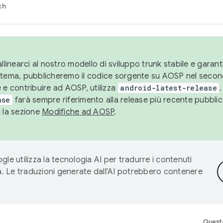
ch
llinearci al nostro modello di sviluppo trunk stabile e garantir
istema, pubblicheremo il codice sorgente su AOSP nel secon
 e contribuire ad AOSP, utilizza
android-latest-release
.
ase
farà sempre riferimento alla release più recente pubbli
a la sezione
Modifiche ad AOSP
.
gle utilizza la tecnologia AI per tradurre i contenuti
ta. Le traduzioni generate dall'AI potrebbero contenere
Questa