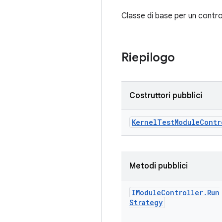
Classe di base per un contro
Riepilogo
Costruttori pubblici
Kernel
Test
Module
Contr
Metodi pubblici
IModule
Controller
.
Run
Strategy