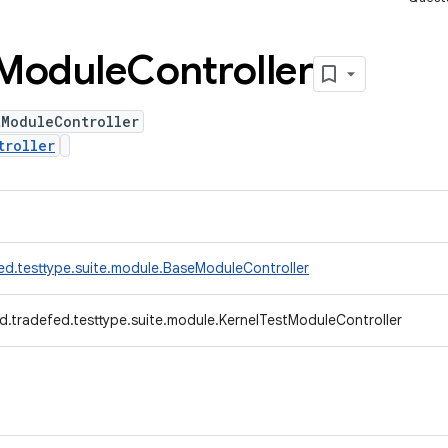
Module
Controller
tModuleController
troller
ed.testtype.suite.module.BaseModuleController
d.tradefed.testtype.suite.module.KernelTestModuleController