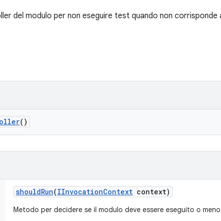
ller del modulo per non eseguire test quando non corrisponde al
oller
()
should
Run
(
IInvocation
Context
context)
Metodo per decidere se il modulo deve essere eseguito o meno