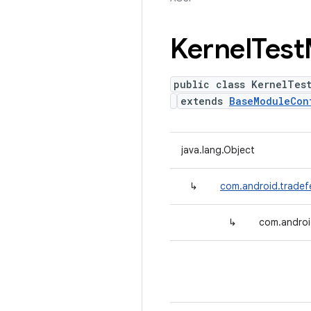
Kernel
Test
public class KernelTes
extends
BaseModuleCon
java.lang.Object
↳
com.android.tradef
↳
com.androi