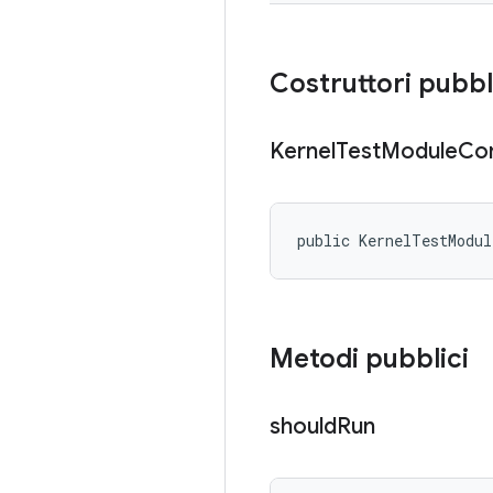
Costruttori pubbl
Kernel
Test
Module
Con
public KernelTestModul
Metodi pubblici
should
Run