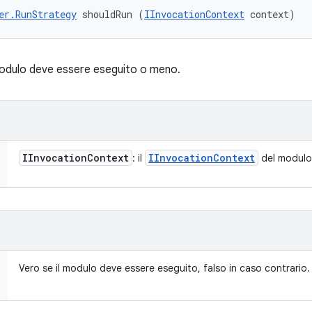
er.RunStrategy
 shouldRun (
IInvocationContext
 context)
modulo deve essere eseguito o meno.
IInvocation
Context
IInvocation
Context
: il
del modulo
Vero se il modulo deve essere eseguito, falso in caso contrario.