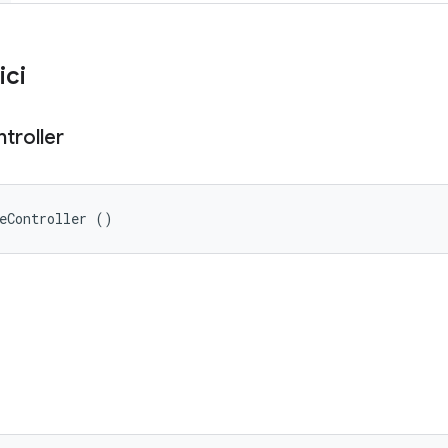
ici
troller
eController ()