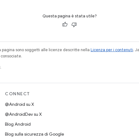
Questa pagina è stata utile?
a pagina sono soggetti alle licenze descritte nella
Licenza per i contenuti
. 
à consociate.
.
CONNECT
@Android su X
@AndroidDev su X
Blog Android
Blog sulla sicurezza di Google