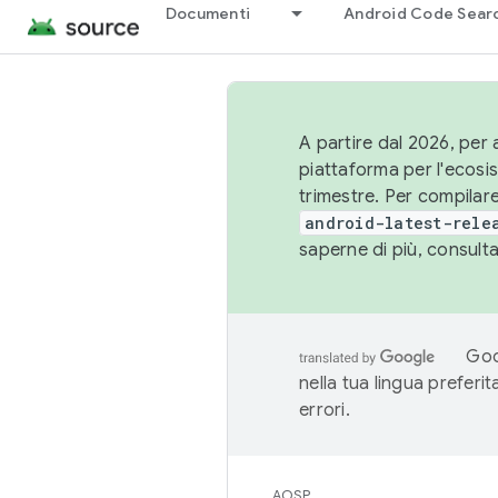
Documenti
Android Code Sear
A partire dal 2026, per a
piattaforma per l'ecos
trimestre. Per compilare
android-latest-rele
saperne di più, consult
Goo
nella tua lingua preferi
errori.
AOSP