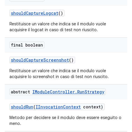
should
Capture
Logcat
()
Restituisce un valore che indica se il modulo vuole
acquisire il logcat in caso di test non riuscito.
final boolean
should
Capture
Screenshot
()
Restituisce un valore che indica se il modulo vuole
acquisire lo screenshot in caso di test non riuscito.
abstract
IModule
Controller
.
Run
Strategy
should
Run
(
IInvocation
Context
context)
Metodo per decidere se il modulo deve essere eseguito o
meno.