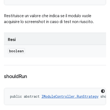
Restituisce un valore che indica se il modulo vuole
acquisire lo screenshot in caso di test non riuscito.
Resi
boolean
should
Run
public abstract 
IModuleController.RunStrategy
 shou