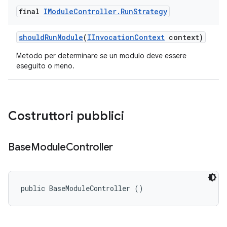
final
IModule
Controller
.
Run
Strategy
should
Run
Module
(
IInvocation
Context
context)
Metodo per determinare se un modulo deve essere
eseguito o meno.
Costruttori pubblici
Base
Module
Controller
public BaseModuleController ()