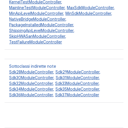
KernelTestModuleController
,
MainlineTestModuleController
,
MaxSdkModuleController
,
MinApiLevelModuleController
,
MinSdkModuleController
,
NativeBridgeModuleController
,
PackageInstalledModuleController
,
ShippingApiLevelModuleController
,
SkipHWASanModuleController
,
TestFailureModuleController
Sottoclassi indirette note
Sdk28ModuleController
,
Sdk29ModuleController
,
Sdk30ModuleController
,
Sdk31ModuleController
,
Sdk32ModuleController
,
Sdk33ModuleController
,
Sdk34ModuleController
,
Sdk35ModuleController
,
Sdk36ModuleController
,
Sdk37ModuleController