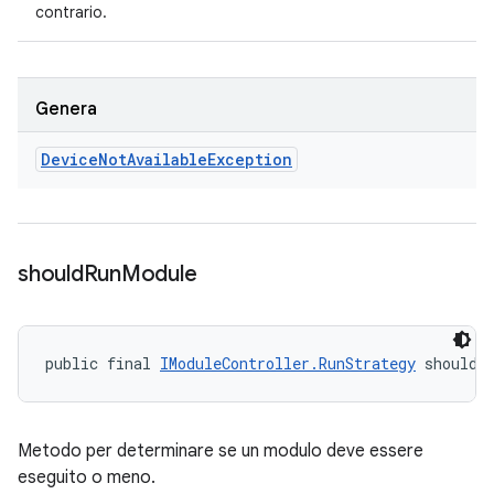
contrario.
Genera
Device
Not
Available
Exception
should
Run
Module
public final 
IModuleController.RunStrategy
 shouldR
Metodo per determinare se un modulo deve essere
eseguito o meno.