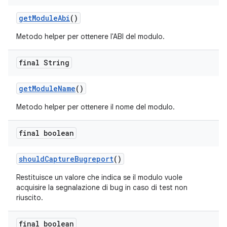
get
Module
Abi
()
Metodo helper per ottenere l'ABI del modulo.
final String
get
Module
Name
()
Metodo helper per ottenere il nome del modulo.
final boolean
should
Capture
Bugreport
()
Restituisce un valore che indica se il modulo vuole
acquisire la segnalazione di bug in caso di test non
riuscito.
final boolean