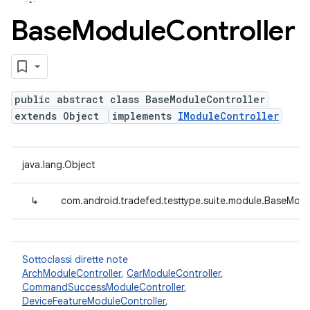
Base
Module
Controller
public abstract class BaseModuleController
extends Object
implements
IModuleController
java.lang.Object
↳
com.android.tradefed.testtype.suite.module.BaseModu
Sottoclassi dirette note
ArchModuleController
,
CarModuleController
,
CommandSuccessModuleController
,
DeviceFeatureModuleController
,