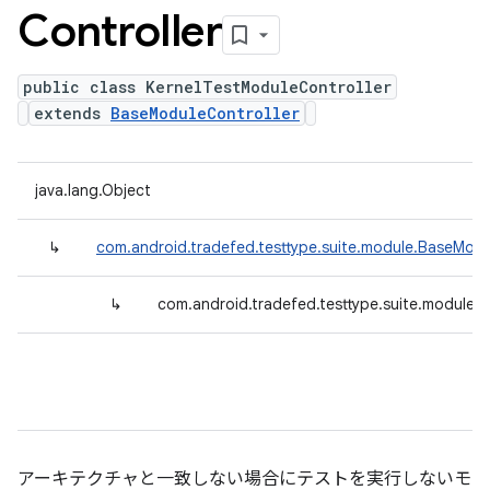
Controller
public class KernelTestModuleController
extends
BaseModuleController
java.lang.Object
↳
com.android.tradefed.testtype.suite.module.BaseModu
↳
com.android.tradefed.testtype.suite.module.
アーキテクチャと一致しない場合にテストを実行しないモ