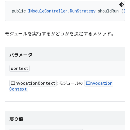
public 
IModuleController.RunStrategy
 shouldRun (
II
モジュールを実行するかどうかを決定するメソッド。
パラメータ
context
IInvocation
Context
IInvocation
: モジュールの
Context
戻り値