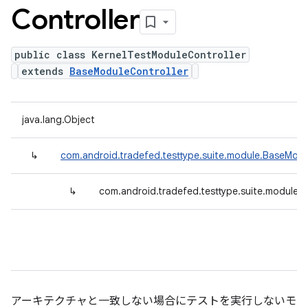
Controller
public class KernelTestModuleController
extends
BaseModuleController
java.lang.Object
↳
com.android.tradefed.testtype.suite.module.BaseModu
↳
com.android.tradefed.testtype.suite.module.
アーキテクチャと一致しない場合にテストを実行しないモ