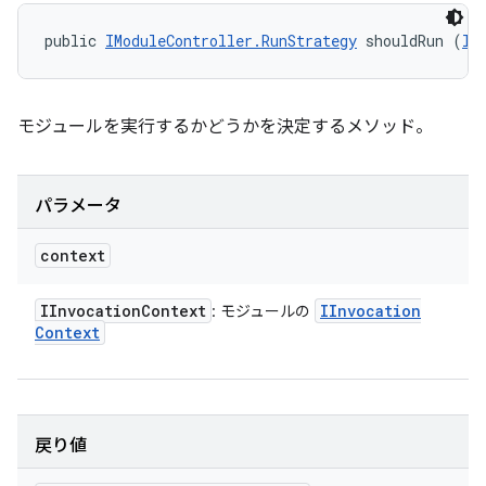
public 
IModuleController.RunStrategy
 shouldRun (
II
モジュールを実行するかどうかを決定するメソッド。
パラメータ
context
IInvocation
Context
IInvocation
: モジュールの
Context
戻り値