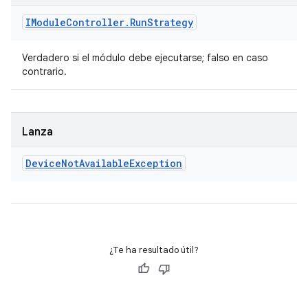
IModule
Controller
.
Run
Strategy
Verdadero si el módulo debe ejecutarse; falso en caso
contrario.
Lanza
Device
Not
Available
Exception
¿Te ha resultado útil?