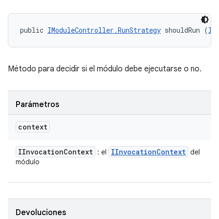
public 
IModuleController.RunStrategy
 shouldRun (
II
Método para decidir si el módulo debe ejecutarse o no.
Parámetros
context
IInvocation
Context
IInvocation
Context
: el
del
módulo
Devoluciones