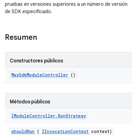
pruebas en versiones superiores a un número de versión
de SDK especificado.
Resumen
Constructores públicos
Max
Sdk
Module
Controller
()
Métodos públicos
IModule
Controller
.
Run
Strategy
should
Run
(
IInvocation
Context
context)