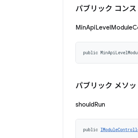
パブリック コンス
Min
Api
Level
Module
C
public MinApiLevelModu
パブリック メソッ
should
Run
public 
IModuleControll