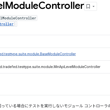
el
Module
Controller
elModuleController
troller
ed.testtype.suite.module.BaseModuleController
d.tradefed.testtype.suite.module.MinApiLevelModuleController
を下回っている場合にテストを実行しないモジュール コントローラ