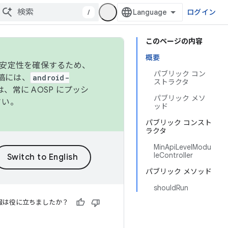
/
ログイン
このページの内容
概要
の安定性を確保するため、
パブリック コン
投稿には、
android-
ストラクタ
、常に AOSP にプッシ
パブリック メソ
さい。
ッド
パブリック コンスト
ラクタ
MinApiLevelModu
leController
パブリック メソッド
shouldRun
報は役に立ちましたか？