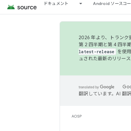
ドキュメント
Android ソース
2026 年より、トラ
第 2 四半期と第 4 四
latest-release
を使用
ュされた最新のリリース
Go
翻訳しています。AI 
AOSP