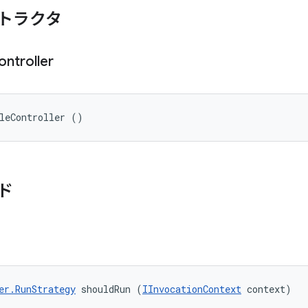
トラクタ
ontroller
leController ()
ド
er.RunStrategy
 shouldRun (
IInvocationContext
 context)