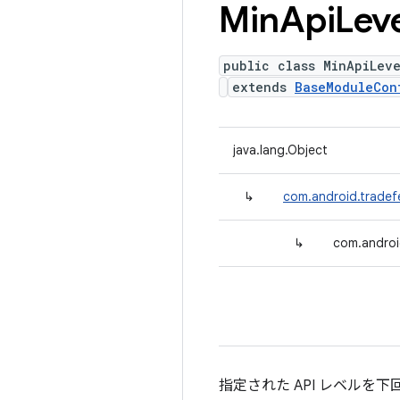
Min
Api
Lev
public class MinApiLev
extends
BaseModuleCon
java.lang.Object
↳
com.android.tradef
↳
com.androi
指定された API レベル