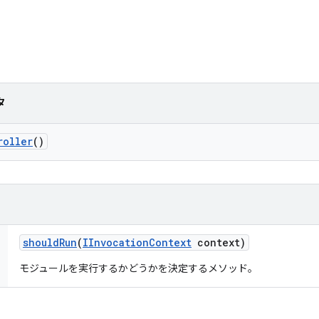
タ
roller
()
should
Run
(
IInvocation
Context
context)
モジュールを実行するかどうかを決定するメソッド。