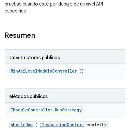
pruebas cuando esté por debajo de un nivel API
específico.
Resumen
Constructores públicos
Min
Api
Level
Module
Controller
()
Métodos públicos
IModule
Controller
.
Run
Strategy
should
Run
(
IInvocation
Context
context)