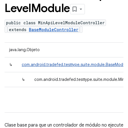
Level
Module
public class MinApiLevelModuleController
extends
BaseModuleController
java.lang.Objeto
↳
com.android.tradefed.testtype.suite.module.BaseModule
↳
com.android.tradefed.testtype.suite.module.MinA
Clase base para que un controlador de módulo no ejecute