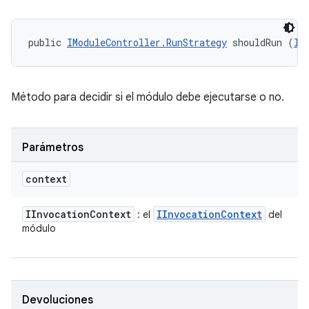
public 
IModuleController.RunStrategy
 shouldRun (
II
Método para decidir si el módulo debe ejecutarse o no.
Parámetros
context
IInvocation
Context
IInvocation
Context
: el
del
módulo
Devoluciones