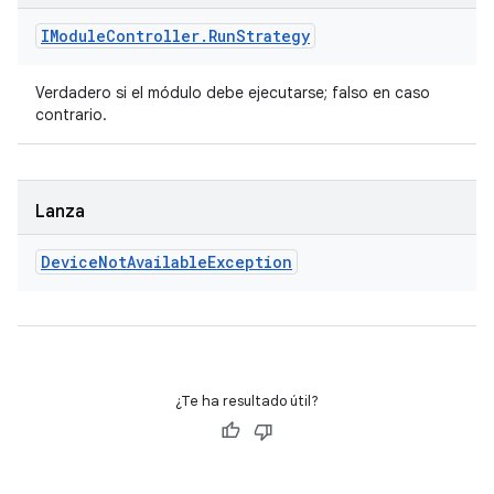
IModule
Controller
.
Run
Strategy
Verdadero si el módulo debe ejecutarse; falso en caso
contrario.
Lanza
Device
Not
Available
Exception
¿Te ha resultado útil?