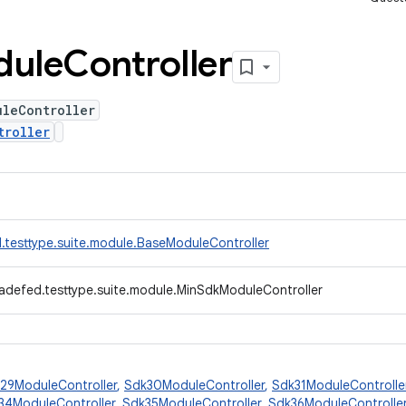
dule
Controller
uleController
troller
.testtype.suite.module.BaseModuleController
adefed.testtype.suite.module.MinSdkModuleController
29ModuleController
,
Sdk30ModuleController
,
Sdk31ModuleControlle
34ModuleController
,
Sdk35ModuleController
,
Sdk36ModuleControlle