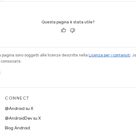
Questa pagina è stata utile?
a pagina sono soggetti alle licenze descritte nella
Licenza per i contenuti
. 
à consociate.
.
CONNECT
@Android su X
@AndroidDev su X
Blog Android