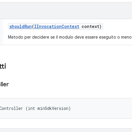
should
Run
(
IInvocation
Context
context)
Metodo per decidere se il modulo deve essere eseguito o meno
ti
ller
Controller (int minSdkVersion)