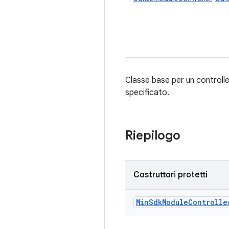
Classe base per un controlle
specificato.
Riepilogo
Costruttori protetti
Min
Sdk
Module
Controlle