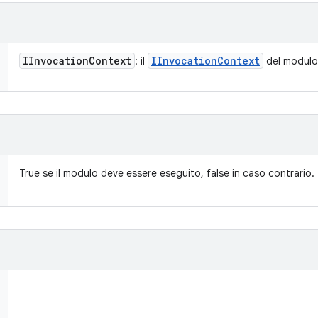
IInvocation
Context
IInvocation
Context
: il
del modulo
True se il modulo deve essere eseguito, false in caso contrario.