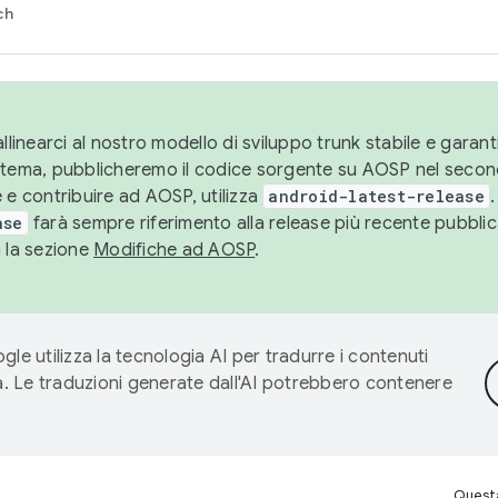
ch
llinearci al nostro modello di sviluppo trunk stabile e garantir
istema, pubblicheremo il codice sorgente su AOSP nel secon
 e contribuire ad AOSP, utilizza
android-latest-release
.
ase
farà sempre riferimento alla release più recente pubbli
a la sezione
Modifiche ad AOSP
.
gle utilizza la tecnologia AI per tradurre i contenuti
ta. Le traduzioni generate dall'AI potrebbero contenere
Questa