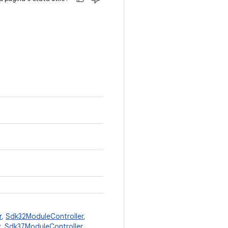
r
,
Sdk32ModuleController
,
r
,
Sdk37ModuleController