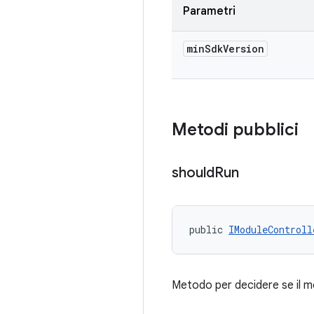
Parametri
min
Sdk
Version
Metodi pubblici
should
Run
public 
IModuleControll
Metodo per decidere se il 