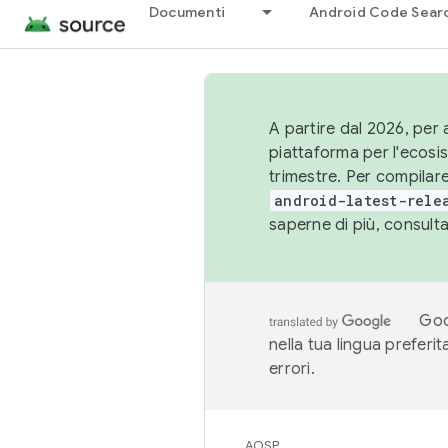
Documenti
Android Code Sear
A partire dal 2026, per a
piattaforma per l'ecos
trimestre. Per compilare
android-latest-rele
saperne di più, consult
Goo
nella tua lingua preferi
errori.
AOSP