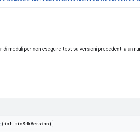
r di moduli per non eseguire test su versioni precedenti a un 
r
(int min
Sdk
Version)