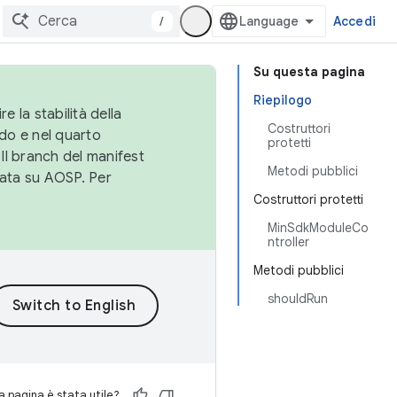
/
Accedi
Su questa pagina
Riepilogo
e la stabilità della
Costruttori
do e nel quarto
protetti
 Il branch del manifest
Metodi pubblici
cata su AOSP. Per
Costruttori protetti
MinSdkModuleCo
ntroller
Metodi pubblici
shouldRun
 pagina è stata utile?