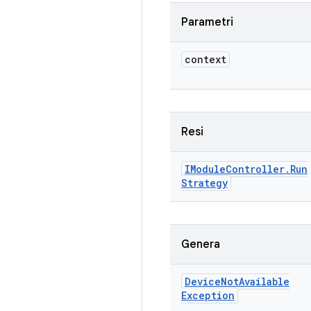
Parametri
context
Resi
IModule
Controller
.
Run
Strategy
Genera
Device
Not
Available
Exception