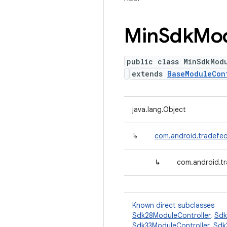
Min
Sdk
Mo
public class MinSdkMod
extends
BaseModuleCon
java.lang.Object
↳
com.android.tradefed
↳
com.android.tr
Known direct subclasses
Sdk28ModuleController
,
Sdk
Sdk33ModuleController
,
Sdk