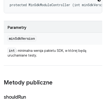
protected MinSdkModuleController (int minSdkVersio
Parametry
min
Sdk
Version
int
: minimalna wersja pakietu SDK, w której będą
uruchamiane testy.
Metody publiczne
should
Run