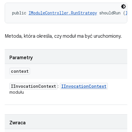
public 
IModuleController.RunStrategy
 shouldRun (
II
Metoda, która określa, czy moduł ma być uruchomiony.
Parametry
context
IInvocation
Context
IInvocation
Context
:
modułu
Zwraca