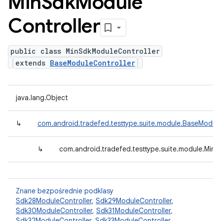
Min
Sdk
Module
Controller
public class MinSdkModuleController
extends
BaseModuleController
java.lang.Object
↳
com.android.tradefed.testtype.suite.module.BaseModule
↳
com.android.tradefed.testtype.suite.module.Min
Znane bezpośrednie podklasy
Sdk28ModuleController
,
Sdk29ModuleController
,
Sdk30ModuleController
,
Sdk31ModuleController
,
Sdk32ModuleController
,
Sdk33ModuleController
,