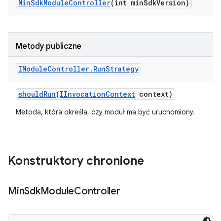
Min
Sdk
Module
Controller
(int min
Sdk
Version)
Metody publiczne
IModule
Controller
.
Run
Strategy
should
Run
(
IInvocation
Context
context)
Metoda, która określa, czy moduł ma być uruchomiony.
Konstruktory chronione
Min
Sdk
Module
Controller