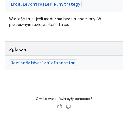
IModule
Controller
.
Run
Strategy
Wartość true, jeśli moduł ma być uruchomiony. W
przeciwnym razie wartość false.
Zgłasza
Device
Not
Available
Exception
Czy te wskazówki były pomocne?