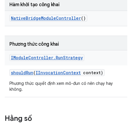
Hàm khởi tạo công khai
Native
Bridge
Module
Controller
()
Phương thức công khai
IModule
Controller
.
Run
Strategy
should
Run
(
IInvocation
Context
context)
Phương thức quyết định xem mô-đun có nên chạy hay
không.
Hằng số