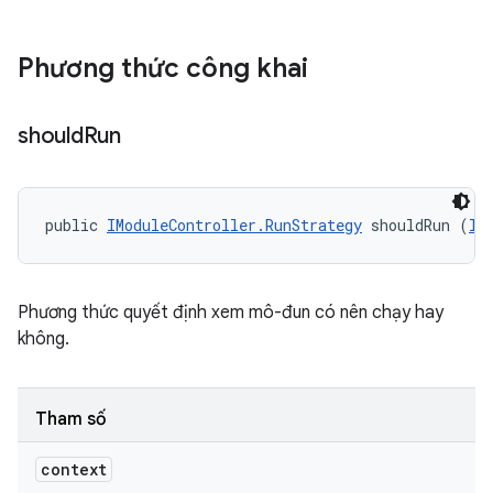
Phương thức công khai
should
Run
public 
IModuleController.RunStrategy
 shouldRun (
II
Phương thức quyết định xem mô-đun có nên chạy hay
không.
Tham số
context