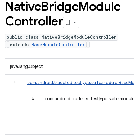
Native
Bridge
Module
Controller
public class NativeBridgeModuleController
extends
BaseModuleController
java.lang.Object
↳
com.android.tradefed.testtype.suite.module.BaseModu
↳
com.android.tradefed.testtype.suite.module.