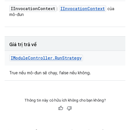
IInvocation
Context
IInvocation
Context
:
của
mô-đun
Giá trị trả về
IModule
Controller
.
Run
Strategy
True nếu mô-đun sẽ chạy, false nếu không.
Thông tin này có hữu ích không cho bạn không?