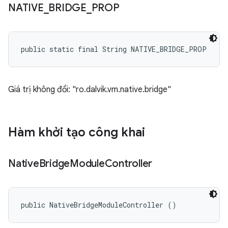
NATIVE
_
BRIDGE
_
PROP
public static final String NATIVE_BRIDGE_PROP
Giá trị không đổi: "ro.dalvik.vm.native.bridge"
Hàm khởi tạo công khai
Native
Bridge
Module
Controller
public NativeBridgeModuleController ()