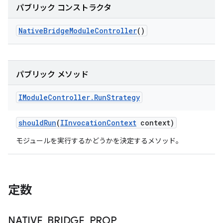
パブリック コンストラクタ
Native
Bridge
Module
Controller
()
パブリック メソッド
IModule
Controller
.
Run
Strategy
should
Run
(
IInvocation
Context
context)
モジュールを実行するかどうかを決定するメソッド。
定数
NATIVE
_
BRIDGE
_
PROP