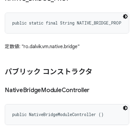
public static final String NATIVE_BRIDGE_PROP
定数値: "ro.dalvik.vm.native.bridge"
パブリック コンストラクタ
Native
Bridge
Module
Controller
public NativeBridgeModuleController ()