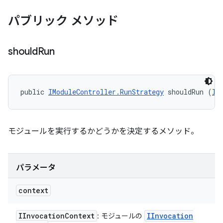
パブリック メソッド
should
Run
public 
IModuleController.RunStrategy
 shouldRun (
II
モジュールを実行するかどうかを決定するメソッド。
パラメータ
context
IInvocation
Context
IInvocation
: モジュールの