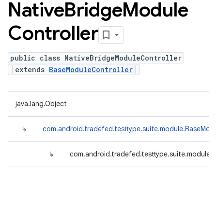
Native
Bridge
Module
Controller
public class NativeBridgeModuleController
extends
BaseModuleController
java.lang.Object
↳
com.android.tradefed.testtype.suite.module.BaseModu
↳
com.android.tradefed.testtype.suite.module.