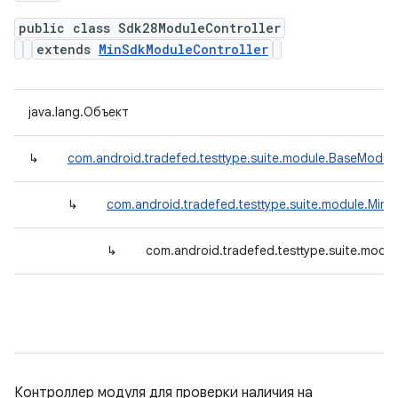
public class Sdk28ModuleController
extends
MinSdkModuleController
java.lang.Объект
↳
com.android.tradefed.testtype.suite.module.BaseModule
↳
com.android.tradefed.testtype.suite.module.Min
↳
com.android.tradefed.testtype.suite.modu
Контроллер модуля для проверки наличия на