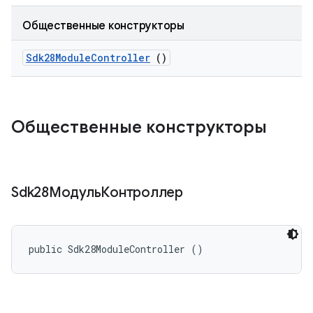
Общественные конструкторы
Sdk28Module
Controller
()
Общественные конструкторы
Sdk28МодульКонтроллер
public Sdk28ModuleController ()