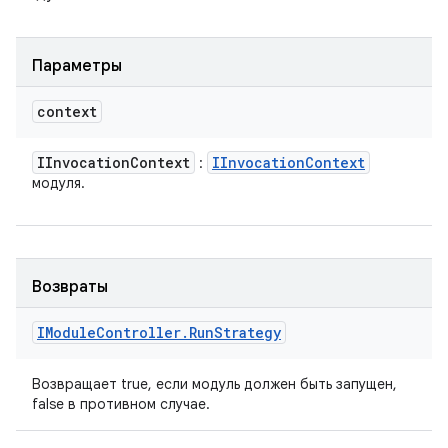
Параметры
context
IInvocation
Context
IInvocation
Context
:
модуля.
Возвраты
IModule
Controller
.
Run
Strategy
Возвращает true, если модуль должен быть запущен,
false в противном случае.