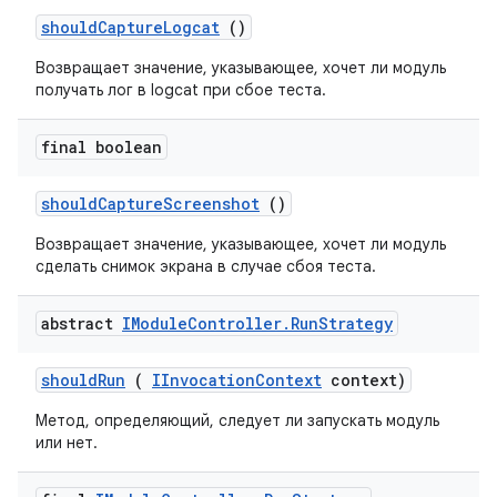
should
Capture
Logcat
()
Возвращает значение, указывающее, хочет ли модуль
получать лог в logcat при сбое теста.
final boolean
should
Capture
Screenshot
()
Возвращает значение, указывающее, хочет ли модуль
сделать снимок экрана в случае сбоя теста.
abstract
IModule
Controller
.
Run
Strategy
should
Run
(
IInvocation
Context
context)
Метод, определяющий, следует ли запускать модуль
или нет.