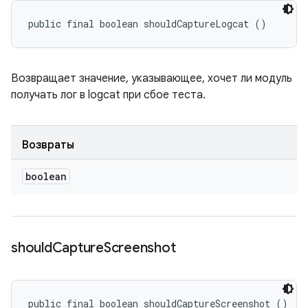
public final boolean shouldCaptureLogcat ()
Возвращает значение, указывающее, хочет ли модуль
получать лог в logcat при сбое теста.
Возвраты
boolean
should
Capture
Screenshot
public final boolean shouldCaptureScreenshot ()