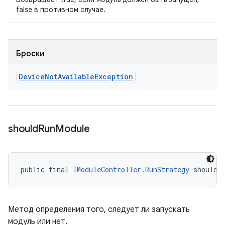
false в противном случае.
Броски
Device
Not
Available
Exception
should
Run
Module
public final 
IModuleController.RunStrategy
 shouldR
Метод определения того, следует ли запускать
модуль или нет.