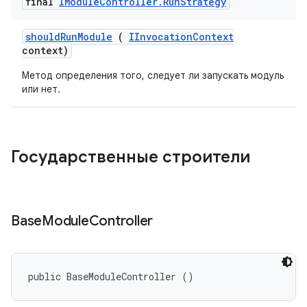
final
IModule
Controller
.
Run
Strategy
should
Run
Module
(
IInvocation
Context
context)
Метод определения того, следует ли запускать модуль
или нет.
Государственные строители
Base
Module
Controller
public BaseModuleController ()