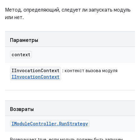
Метод, определяющий, следует ли запускать модуль
или нет.
Параметры
context
IInvocation
Context
: контекст вызова модуля
IInvocation
Context
Возвраты
IModule
Controller
.
Run
Strategy
Возвращает true, если модуль должен быть запущен,