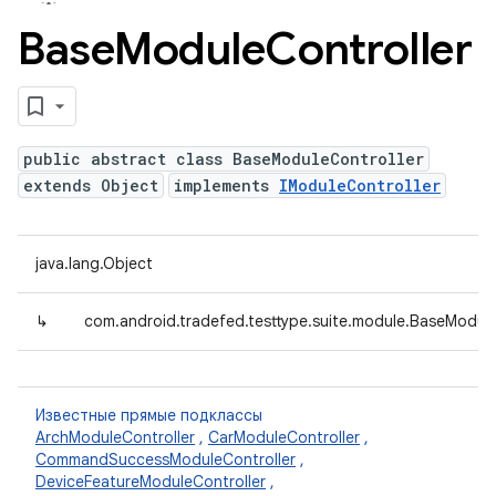
Base
Module
Controller
public abstract class BaseModuleController
extends Object
implements
IModuleController
java.lang.Object
↳
com.android.tradefed.testtype.suite.module.BaseModule
Известные прямые подклассы
ArchModuleController
,
CarModuleController
,
CommandSuccessModuleController
,
DeviceFeatureModuleController
,