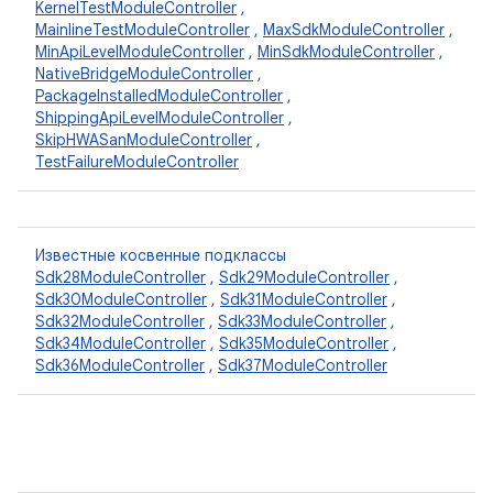
KernelTestModuleController
,
MainlineTestModuleController
,
MaxSdkModuleController
,
MinApiLevelModuleController
,
MinSdkModuleController
,
NativeBridgeModuleController
,
PackageInstalledModuleController
,
ShippingApiLevelModuleController
,
SkipHWASanModuleController
,
TestFailureModuleController
Известные косвенные подклассы
Sdk28ModuleController
,
Sdk29ModuleController
,
Sdk30ModuleController
,
Sdk31ModuleController
,
Sdk32ModuleController
,
Sdk33ModuleController
,
Sdk34ModuleController
,
Sdk35ModuleController
,
Sdk36ModuleController
,
Sdk37ModuleController