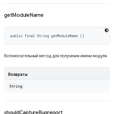
get
Module
Name
public final String getModuleName ()
Вспомогательный метод для получения имени модуля.
Возвраты
String
should
Capture
Bugreport