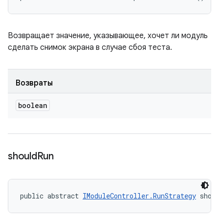
Возвращает значение, указывающее, хочет ли модуль
сделать снимок экрана в случае сбоя теста.
Возвраты
boolean
should
Run
public abstract 
IModuleController.RunStrategy
 shou