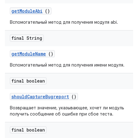
get
Module
Abi
()
Вспомогательный метод для получения модуля abi.
final String
get
Module
Name
()
Вспомогательный метод для получения имени модуля.
final boolean
should
Capture
Bugreport
()
Возвращает значение, указывающее, хочет ли модуль
получить сообщение об ошибке при сбое теста.
final boolean