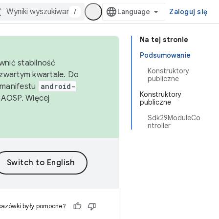
/
Zaloguj się
Na tej stronie
Podsumowanie
wnić stabilność
Konstruktory
zwartym kwartale. Do
publiczne
 manifestu
android-
Konstruktory
 AOSP. Więcej
publiczne
Sdk29ModuleCo
ntroller
kazówki były pomocne?