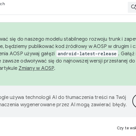
rch
wać się do naszego modelu stabilnego rozwoju trunk i zape
e, będziemy publikować kod źródłowy w AOSP w drugim i c
enia AOSP używaj gałęzi
android-latest-release
. Gałąź
 zawsze odwoływać się do najnowszej wersji przesłanej do
 artykule
Zmiany w AOSP
.
gle używa technologii AI do tłumaczenia treści na Twój
umaczenia wygenerowane przez AI mogą zawierać błędy.
Czy te ws