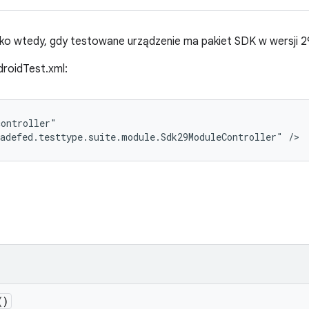
ko wtedy, gdy testowane urządzenie ma pakiet SDK w wersji 29
droidTest.xml:
ontroller"

adefed.testtype.suite.module.Sdk29ModuleController" />
()