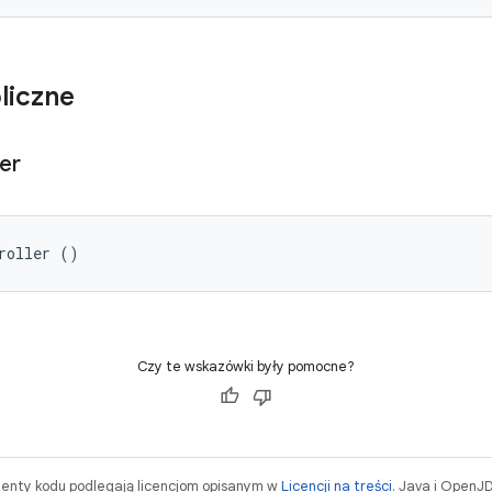
liczne
er
roller ()
Czy te wskazówki były pomocne?
menty kodu podlegają licencjom opisanym w
Licencji na treści
. Java i OpenJ