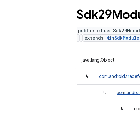
Sdk29Mod
public class Sdk29Modu
extends
MinSdkModule
java.lang.Object
↳
com.android.tradef
↳
com.androi
↳
co