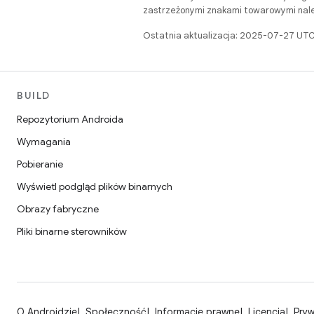
zastrzeżonymi znakami towarowymi należ
Ostatnia aktualizacja: 2025-07-27 UTC
BUILD
Repozytorium Androida
Wymagania
Pobieranie
Wyświetl podgląd plików binarnych
Obrazy fabryczne
Pliki binarne sterowników
O Androidzie
Społeczność
Informacje prawne
Licencja
Pry