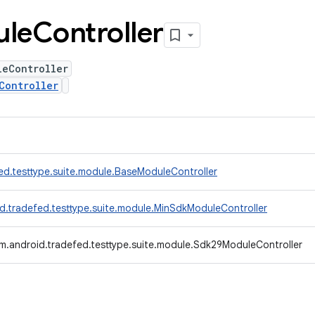
ule
Controller
leController
Controller
ed.testtype.suite.module.BaseModuleController
d.tradefed.testtype.suite.module.MinSdkModuleController
m.android.tradefed.testtype.suite.module.Sdk29ModuleController