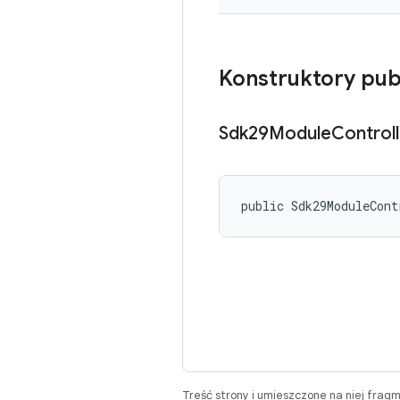
Konstruktory pub
Sdk29Module
Controll
public Sdk29ModuleCont
Treść strony i umieszczone na niej frag