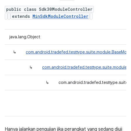
public class Sdk30ModuleController
extends
MinSdkModuleController
java.lang.Object
↳
com.android.tradefed.testtype.suite.module.BaseModu
↳
com.android.tradefed.testtype.suite.module.
↳
com.android.tradefed.testtype.suite
Hanya jalankan pengujian jika perangkat yang sedang diuji