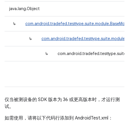
java.lang.Object
↳
com.android.tradefed.testtype.suite.module.BaseModu
↳
com.android.tradefed.testtype.suite.module.
↳
com.android.tradefed.testtype.suite
仅当被测设备的 SDK 版本为 36 或更高版本时，才运行测
试。
如需使用，请将以下代码行添加到 AndroidTest.xml：