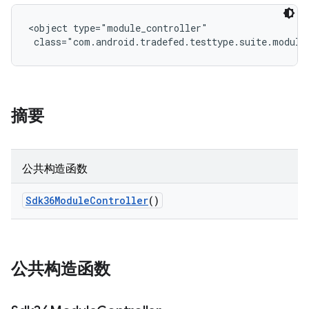
<object type="module_controller"

 class="com.android.tradefed.testtype.suite.module
摘要
公共构造函数
Sdk36Module
Controller
()
公共构造函数