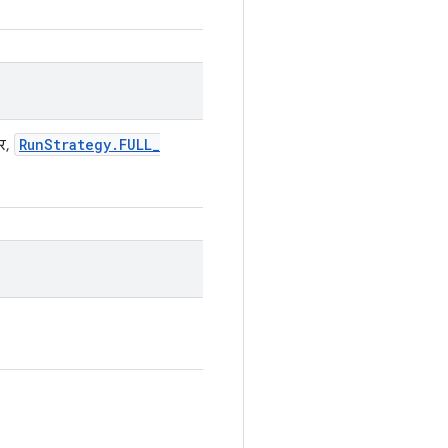
Run
Strategy
.
FULL
_
पर,