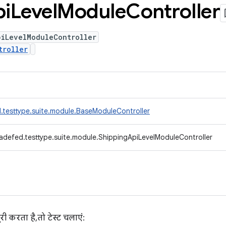
i
Level
Module
Controller
piLevelModuleController
troller
.testtype.suite.module.BaseModuleController
adefed.testtype.suite.module.ShippingApiLevelModuleController
री करता है, तो टेस्ट चलाएं: