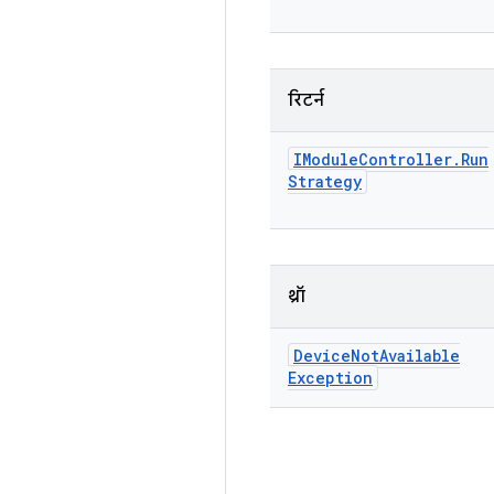
रिटर्न
IModule
Controller
.
Run
Strategy
थ्रॉ
Device
Not
Available
Exception