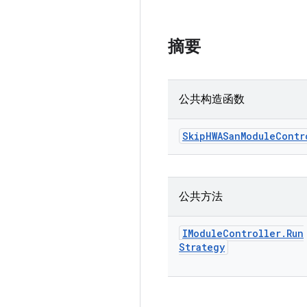
摘要
公共构造函数
Skip
HWASan
Module
Contr
公共方法
IModule
Controller
.
Run
Strategy