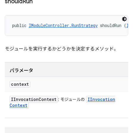
should
Run
public 
IModuleController.RunStrategy
 shouldRun (
II
モジュールを実行するかどうかを決定するメソッド。
パラメータ
context
IInvocation
Context
IInvocation
: モジュールの
Context