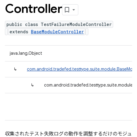
Controller
public class TestFailureModuleController
extends
BaseModuleController
java.lang.Object
↳
com.android.tradefed.testtype.suite.module.BaseModu
↳
com.android.tradefed.testtype.suite.module.T
収集されたテスト失敗ログの動作を調整するだけのモジュ